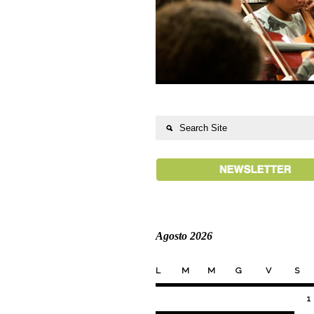
Agosto 2026
L
M
M
G
V
S
1