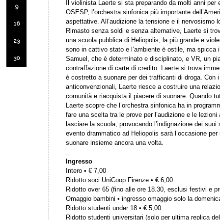
Il violinista Laerte si sta preparando da molti anni per 
9
OSESP, l’orchestra sinfonica più importante dell’Ameri
aspettative. All’audizione la tensione e il nervosismo
16
Rimasto senza soldi e senza alternative, Laerte si tro
una scuola pubblica di Heliopolis, la più grande e viol
23
sono in cattivo stato e l’ambiente è ostile, ma spicca i
30
Samuel, che è determinato e disciplinato, e VR, un pian
contraffazione di carte di credito. Laerte si trova immer
è costretto a suonare per dei trafficanti di droga. Con
anticonvenzionali, Laerte riesce a costruire una relazi
comunità e riacquista il piacere di suonare. Quando tu
Laerte scopre che l’orchestra sinfonica ha in programm
fare una scelta tra le prove per l’audizione e le lezioni 
lasciare la scuola, provocando l’indignazione dei suoi 
evento drammatico ad Heliopolis sarà l’occasione per ri
suonare insieme ancora una volta.
_
Ingresso
Intero • € 7,00
Ridotto soci UniCoop Firenze • € 6,00
Ridotto over 65 (fino alle ore 18.30, esclusi festivi e pr
Omaggio bambini • ingresso omaggio solo la domenic
Ridotto studenti under 18 • € 5,00
Ridotto studenti universitari (solo per ultima replica del