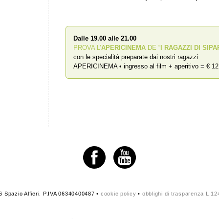
Dalle 19.00 alle 21.00
PROVA L’
APERICINEMA
DE “
I RAGAZZI DI SIPA
con le specialità preparate dai nostri ragazzi
APERICINEMA • ingresso al film + aperitivo = € 12
 Spazio Alfieri. P.IVA 06340400487 •
cookie policy
•
obblighi di trasparenza L.1