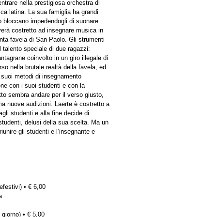
entrare nella prestigiosa orchestra di
ca latina. La sua famiglia ha grandi
 lo bloccano impedendogli di suonare.
verà costretto ad insegnare musica in
enta favela di San Paolo. Gli strumenti
l talento speciale di due ragazzi:
tagrane coinvolto in un giro illegale di
so nella brutale realtà della favela, ed
 i suoi metodi di insegnamento
one con i suoi studenti e con la
tto sembra andare per il verso giusto,
a nuove audizioni. Laerte è costretto a
agli studenti e alla fine decide di
studenti, delusi della sua scelta. Ma un
unire gli studenti e l’insegnante e
efestivi) • € 6,00
a
 giorno) • € 5,00