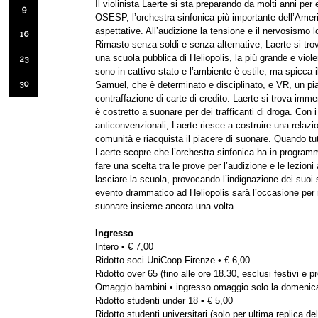
Il violinista Laerte si sta preparando da molti anni per 
9
OSESP, l’orchestra sinfonica più importante dell’Ameri
aspettative. All’audizione la tensione e il nervosismo
16
Rimasto senza soldi e senza alternative, Laerte si tro
una scuola pubblica di Heliopolis, la più grande e viol
23
sono in cattivo stato e l’ambiente è ostile, ma spicca i
30
Samuel, che è determinato e disciplinato, e VR, un pian
contraffazione di carte di credito. Laerte si trova immer
è costretto a suonare per dei trafficanti di droga. Con
anticonvenzionali, Laerte riesce a costruire una relazi
comunità e riacquista il piacere di suonare. Quando tu
Laerte scopre che l’orchestra sinfonica ha in programm
fare una scelta tra le prove per l’audizione e le lezioni 
lasciare la scuola, provocando l’indignazione dei suoi 
evento drammatico ad Heliopolis sarà l’occasione per ri
suonare insieme ancora una volta.
_
Ingresso
Intero • € 7,00
Ridotto soci UniCoop Firenze • € 6,00
Ridotto over 65 (fino alle ore 18.30, esclusi festivi e pr
Omaggio bambini • ingresso omaggio solo la domenic
Ridotto studenti under 18 • € 5,00
Ridotto studenti universitari (solo per ultima replica del