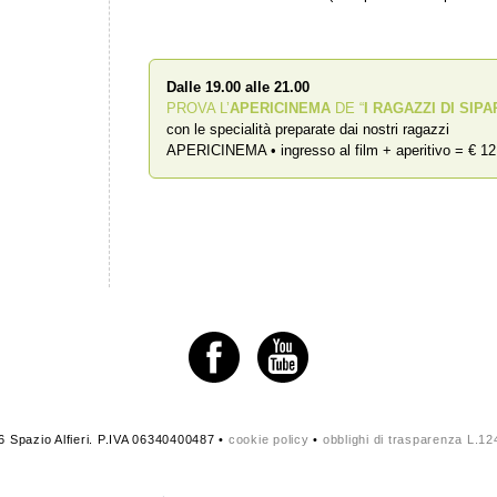
Dalle 19.00 alle 21.00
PROVA L’
APERICINEMA
DE “
I RAGAZZI DI SIPA
con le specialità preparate dai nostri ragazzi
APERICINEMA • ingresso al film + aperitivo = € 12
 Spazio Alfieri. P.IVA 06340400487 •
cookie policy
•
obblighi di trasparenza L.1