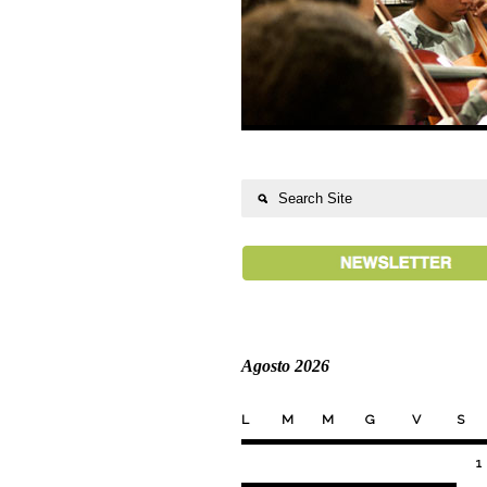
Agosto 2026
L
M
M
G
V
S
1