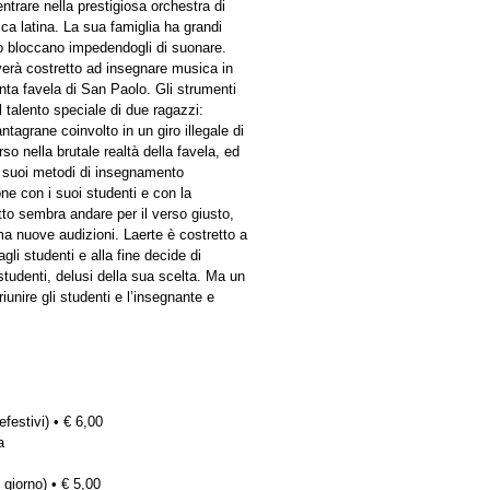
entrare nella prestigiosa orchestra di
ca latina. La sua famiglia ha grandi
 lo bloccano impedendogli di suonare.
verà costretto ad insegnare musica in
enta favela di San Paolo. Gli strumenti
l talento speciale di due ragazzi:
tagrane coinvolto in un giro illegale di
so nella brutale realtà della favela, ed
 i suoi metodi di insegnamento
one con i suoi studenti e con la
tto sembra andare per il verso giusto,
a nuove audizioni. Laerte è costretto a
agli studenti e alla fine decide di
studenti, delusi della sua scelta. Ma un
unire gli studenti e l’insegnante e
efestivi) • € 6,00
a
 giorno) • € 5,00