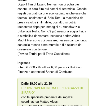
Dopo il film di Lazslo Nemes non ci potrà più
essere un altro film sui campi di sterminio. Grande
registi oscurati da uno sconosciuto ungherese che
faceva l’assistente di Bela Tarr. La macchina da
presa va oltre il filmabile, cos’altro si potrà
raccontare dopo per immagini su Auschwitz o
Birkenau? Nulla. Non c’è più nessuna soglia fisica
o simbolica da varcare, nessuna scritta Arbeit
Macht Frei sotto cui passare, nessun campo lungo
con sullo sfondo cinte murarie e filo spinato da
osservare con terrore.
(Davide Torrini per Il Fatto Quotidiano)
__
Ingresso
Intero € 7,00 • Ridotto € 6,00 per soci UniCoop
Firenze e correntisti Banca di Cambiano
Dalle 19.00 alle 21.30
PROVA L’
APERICINEMA
DE “
I RAGAZZI DI
SIPARIO
”
con le specialità preparate dai ragazzi
coordinati da Matteo Alessi