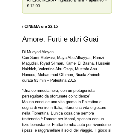
APERICINEMA • ingresso al film + aperitivo =
€ 12,00
/
CINEMA ore 22.15
Amore, Furti e altri Guai
Di Muayad Alayan
Con Sami Metwasi, Maya Abu Alhayyat, Ramzi
Maqudisi, Riyad Sliman, Kamel El Basha, Hussein
Nakhleh, Valentina Abu Osqa, Mustafa Abu
Hanood, Mohammad Othman, Nicola Zreineh
durata 93 min – Palestina 2015
“Una commedia nera, con un protagonista
perseguitato da sfortunate coincidenze”
Mousa conduce una vita grama in Palestina e
sogna di venire in Italia, rifarsi una vita e giocare
nella Fiorentina. L’unica cosa che sembra
trattenerlo è l’amore per Manal, sposata con un
tizio benestante. Frattanto ruba auto per rivenderne
i pezzi e raggranellare il soldi del viaggio. Il gioco si