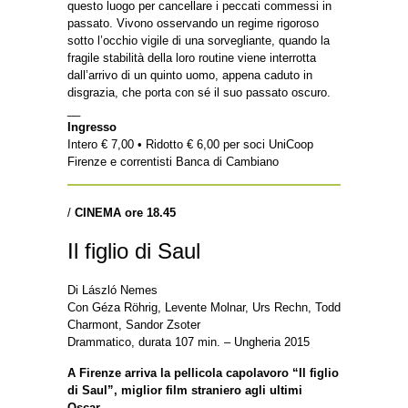
questo luogo per cancellare i peccati commessi in
passato. Vivono osservando un regime rigoroso
sotto l’occhio vigile di una sorvegliante, quando la
fragile stabilità della loro routine viene interrotta
dall’arrivo di un quinto uomo, appena caduto in
disgrazia, che porta con sé il suo passato oscuro.
__
Ingresso
Intero € 7,00 • Ridotto € 6,00 per soci UniCoop
Firenze e correntisti Banca di Cambiano
/
CINEMA ore 18.45
Il figlio di Saul
Di László Nemes
Con Géza Röhrig, Levente Molnar, Urs Rechn, Todd
Charmont, Sandor Zsoter
Drammatico, durata 107 min. – Ungheria 2015
A Firenze arriva la pellicola capolavoro “Il figlio
di Saul”, miglior film straniero agli ultimi
Oscar.