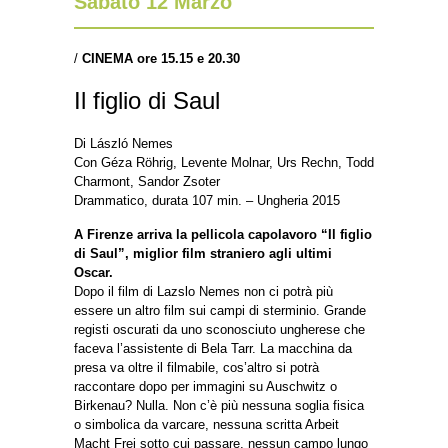
Sabato 12 Marzo
/
CINEMA ore 15.15 e 20.30
Il figlio di Saul
Di László Nemes
Con Géza Röhrig, Levente Molnar, Urs Rechn, Todd
Charmont, Sandor Zsoter
Drammatico, durata 107 min. – Ungheria 2015
A Firenze arriva la pellicola capolavoro “Il figlio
di Saul”, miglior film straniero agli ultimi
Oscar.
Dopo il film di Lazslo Nemes non ci potrà più
essere un altro film sui campi di sterminio. Grande
registi oscurati da uno sconosciuto ungherese che
faceva l’assistente di Bela Tarr. La macchina da
presa va oltre il filmabile, cos’altro si potrà
raccontare dopo per immagini su Auschwitz o
Birkenau? Nulla. Non c’è più nessuna soglia fisica
o simbolica da varcare, nessuna scritta Arbeit
Macht Frei sotto cui passare, nessun campo lungo