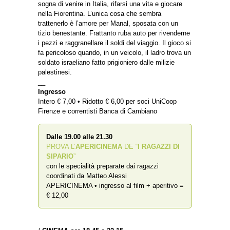
sogna di venire in Italia, rifarsi una vita e giocare
nella Fiorentina. L’unica cosa che sembra
trattenerlo è l’amore per Manal, sposata con un
tizio benestante. Frattanto ruba auto per rivenderne
i pezzi e raggranellare il soldi del viaggio. Il gioco si
fa pericoloso quando, in un veicolo, il ladro trova un
soldato israeliano fatto prigioniero dalle milizie
palestinesi.
__
Ingresso
Intero € 7,00 • Ridotto € 6,00 per soci UniCoop
Firenze e correntisti Banca di Cambiano
Dalle 19.00 alle 21.30
PROVA L’
APERICINEMA
DE “
I RAGAZZI DI
SIPARIO
”
con le specialità preparate dai ragazzi
coordinati da Matteo Alessi
APERICINEMA • ingresso al film + aperitivo =
€ 12,00