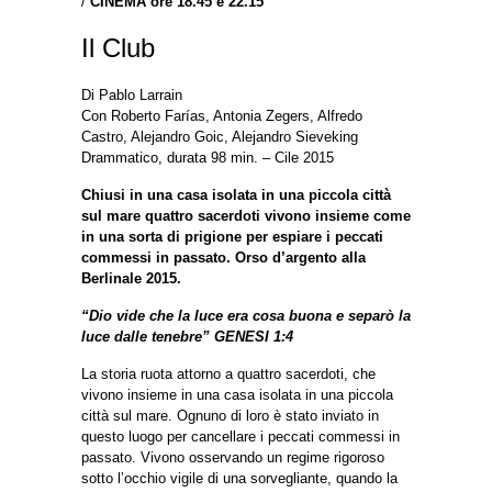
/
CINEMA ore 18.45 e 22.15
Il Club
Di Pablo Larrain
Con Roberto Farías, Antonia Zegers, Alfredo
Castro, Alejandro Goic, Alejandro Sieveking
Drammatico, durata 98 min. – Cile 2015
Chiusi in una casa isolata in una piccola città
sul mare quattro sacerdoti vivono insieme come
in una sorta di prigione per espiare i peccati
commessi in passato. Orso d’argento alla
Berlinale 2015.
“Dio vide che la luce era cosa buona e separò la
luce dalle tenebre” GENESI 1:4
La storia ruota attorno a quattro sacerdoti, che
vivono insieme in una casa isolata in una piccola
città sul mare. Ognuno di loro è stato inviato in
questo luogo per cancellare i peccati commessi in
passato. Vivono osservando un regime rigoroso
sotto l’occhio vigile di una sorvegliante, quando la