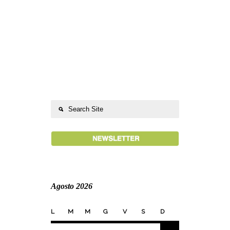
Agosto 2026
L
M
M
G
V
S
D