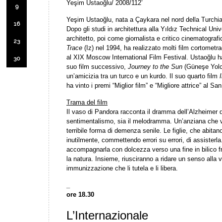
Yeşim Ustaoğlu/ 2008/112’
9
Yeşim Ustaoğlu, nata a Çaykara nel nord della Turchia
16
Dopo gli studi in architettura alla Yıldız Technical Uni
architetto, poi come giornalista e critico cinematograf
23
Trace
(Iz) nel 1994, ha realizzato molti film cortometr
al XIX Moscow International Film Festival. Ustaoğlu ha
30
suo film successivo,
Journey to the Sun
(Güneşe Yolcu
un’amicizia tra un turco e un kurdo. Il suo quarto film
ha vinto i premi “Miglior film” e “Migliore attrice” al S
Trama del film
Il vaso di Pandora racconta il dramma dell’Alzheimer di
sentimentalismo, sia il melodramma. Un’anziana che 
terribile forma di demenza senile. Le figlie, che abita
inutilmente, commettendo errori su errori, di assisterla
accompagnarla con dolcezza verso una fine in bilico fr
la natura. Insieme, riusciranno a ridare un senso alla v
immunizzazione che li tutela e li libera.
_
ore 18.30
L’Internazionale