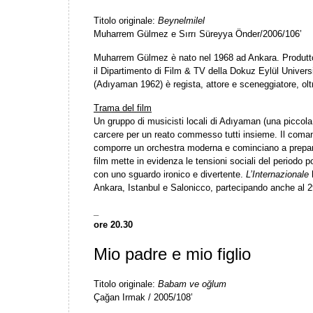
Titolo originale:
Beynelmilel
Muharrem Gülmez e Sırrı Süreyya Önder/2006/106’
Muharrem Gülmez è nato nel 1968 ad Ankara. Produttor
il Dipartimento di Film & TV della Dokuz Eylül Univers
(Adıyaman 1962) è regista, attore e sceneggiatore, oltre
Trama del film
Un gruppo di musicisti locali di Adıyaman (una piccola 
carcere per un reato commesso tutti insieme. Il comand
comporre un orchestra moderna e cominciano a preparars
film mette in evidenza le tensioni sociali del periodo p
con uno sguardo ironico e divertente.
L’Internazionale
h
Ankara, Istanbul e Salonicco, partecipando anche al 2
_
ore 20.30
Mio padre e mio figlio
Titolo originale:
Babam ve oğlum
Çağan Irmak / 2005/108’