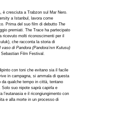
, è cresciuta a Trabzon sul Mar Nero.
versity a Istanbul, lavora come
ico. Prima del suo film di debutto
The
aggio premiati. The Trace ha partecipato
 ricevuto molti riconoscimenti per il
luk), che racconta la storia di
Il vaso di Pandora (Pandora’nın Kutusu)
an Sebastian Film Festival.
pinto con toni che evitano sia il facile
vive in campagna, si ammala di questa
no da qualche tempo in città, tentano
. Solo suo nipote saprà capirla e
a l’eutanasia e il ricongiungimento con
ita e alla morte in un processo di