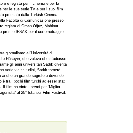
re e regista per il cinema e per la
 per le sue serie TV e per i suoi film
ato premiato dalla Turkish Cinema
alla Facoltà di Comunicazione presso
uto regista di Orhan Oğuz, Mahinur
mo premio IFSAK per il cortometraggio
are giornalismo all’Università di
adre Hüseyin, che voleva che studiasse
urante gli anni universitari Sadık diventa
opo varie vicissitudini, Sadık tornerà
n sé anche un grande segreto e dovendo
o è tra i pochi film turchi ad esser stati
. Il film ha vinto i premi per “Miglior
otagonista” al 25° Istanbul Film Festival.