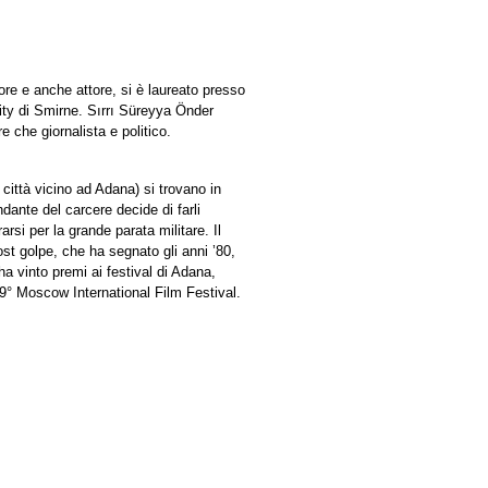
e e anche attore, si è laureato presso
ity di Smirne. Sırrı Süreyya Önder
 che giornalista e politico.
città vicino ad Adana) si trovano in
ante del carcere decide di farli
i per la grande parata militare. Il
ost golpe, che ha segnato gli anni ’80,
a vinto premi ai festival di Adana,
9° Moscow International Film Festival.