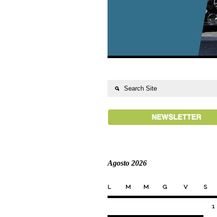
Agosto 2026
L
M
M
G
V
S
1