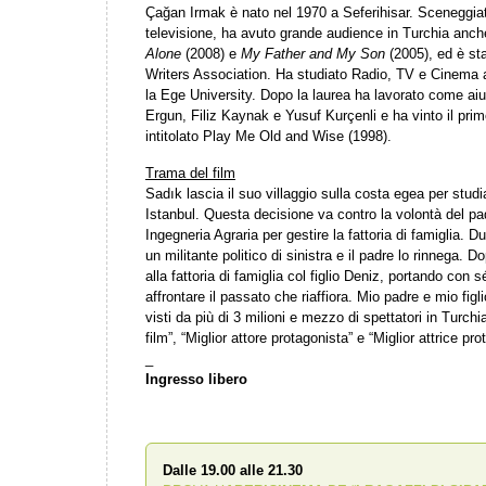
Çağan Irmak è nato nel 1970 a Seferihisar. Sceneggiato
televisione, ha avuto grande audience in Turchia anche
Alone
(2008) e
My Father and My Son
(2005), ed è st
Writers Association. Ha studiato Radio, TV e Cinema 
la Ege University. Dopo la laurea ha lavorato come ai
Ergun, Filiz Kaynak e Yusuf Kurçenli e ha vinto il pri
intitolato Play Me Old and Wise (1998).
Trama del film
Sadık lascia il suo villaggio sulla costa egea per studi
Istanbul. Questa decisione va contro la volontà del p
Ingegneria Agraria per gestire la fattoria di famiglia. D
un militante politico di sinistra e il padre lo rinnega. D
alla fattoria di famiglia col figlio Deniz, portando co
affrontare il passato che riaffiora. Mio padre e mio figli
visti da più di 3 milioni e mezzo di spettatori in Turchia
film”, “Miglior attore protagonista” e “Miglior attrice pr
_
Ingresso libero
Dalle 19.00 alle 21.30