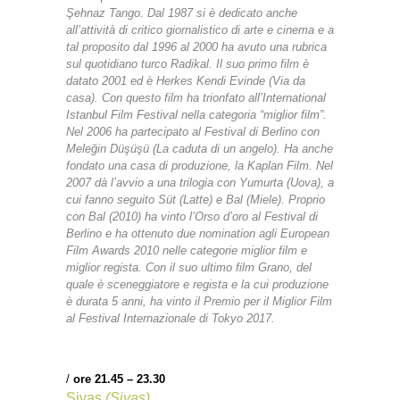
Şehnaz Tango. Dal 1987 si è dedicato anche
all’attività di critico giornalistico di arte e cinema e a
tal proposito dal 1996 al 2000 ha avuto una rubrica
sul quotidiano turco Radikal. Il suo primo film è
datato 2001 ed è Herkes Kendi Evinde (Via da
casa). Con questo film ha trionfato all’International
Istanbul Film Festival nella categoria “miglior film”.
Nel 2006 ha partecipato al Festival di Berlino con
Meleğin Düşüşü (La caduta di un angelo). Ha anche
fondato una casa di produzione, la Kaplan Film. Nel
2007 dà l’avvio a una trilogia con Yumurta (Uova), a
cui fanno seguito Süt (Latte) e Bal (Miele). Proprio
con Bal (2010) ha vinto l’Orso d’oro al Festival di
Berlino e ha ottenuto due nomination agli European
Film Awards 2010 nelle categorie miglior film e
miglior regista. Con il suo ultimo film Grano, del
quale è sceneggiatore e regista e la cui produzione
è durata 5 anni, ha vinto il Premio per il Miglior Film
al Festival Internazionale di Tokyo 2017.
/
ore 21.45 – 23.30
Sivas
(Sivas)