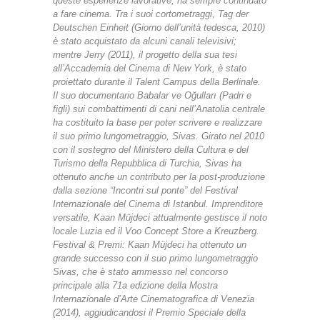
queste esperienze lavorative, ha sempre continuato
a fare cinema. Tra i suoi cortometraggi, Tag der
Deutschen Einheit (Giorno dell’unità tedesca, 2010)
è stato acquistato da alcuni canali televisivi;
mentre Jerry (2011), il progetto della sua tesi
all’Accademia del Cinema di New York, è stato
proiettato durante il Talent Campus della Berlinale.
Il suo documentario Babalar ve Oğulları (Padri e
figli) sui combattimenti di cani nell’Anatolia centrale
ha costituito la base per poter scrivere e realizzare
il suo primo lungometraggio, Sivas. Girato nel 2010
con il sostegno del Ministero della Cultura e del
Turismo della Repubblica di Turchia, Sivas ha
ottenuto anche un contributo per la post-produzione
dalla sezione “Incontri sul ponte” del Festival
Internazionale del Cinema di Istanbul. Imprenditore
versatile, Kaan Müjdeci attualmente gestisce il noto
locale Luzia ed il Voo Concept Store a Kreuzberg.
Festival & Premi: Kaan Müjdeci ha ottenuto un
grande successo con il suo primo lungometraggio
Sivas, che è stato ammesso nel concorso
principale alla 71a edizione della Mostra
Internazionale d’Arte Cinematografica di Venezia
(2014), aggiudicandosi il Premio Speciale della