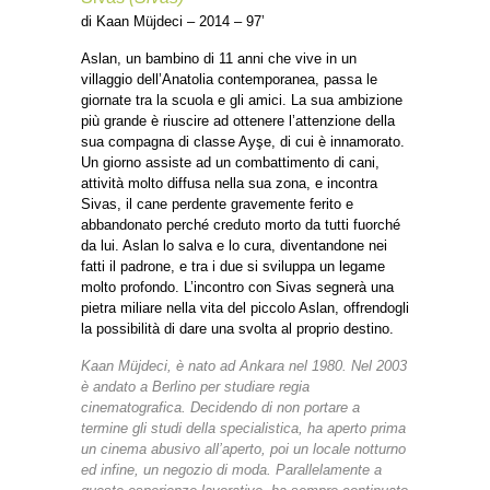
di Kaan Müjdeci – 2014 – 97’
Aslan, un bambino di 11 anni che vive in un
villaggio dell’Anatolia contemporanea, passa le
giornate tra la scuola e gli amici. La sua ambizione
più grande è riuscire ad ottenere l’attenzione della
sua compagna di classe Ayşe, di cui è innamorato.
Un giorno assiste ad un combattimento di cani,
attività molto diffusa nella sua zona, e incontra
Sivas, il cane perdente gravemente ferito e
abbandonato perché creduto morto da tutti fuorché
da lui. Aslan lo salva e lo cura, diventandone nei
fatti il padrone, e tra i due si sviluppa un legame
molto profondo. L’incontro con Sivas segnerà una
pietra miliare nella vita del piccolo Aslan, offrendogli
la possibilità di dare una svolta al proprio destino.
Kaan Müjdeci, è nato ad Ankara nel 1980. Nel 2003
è andato a Berlino per studiare regia
cinematografica. Decidendo di non portare a
termine gli studi della specialistica, ha aperto prima
un cinema abusivo all’aperto, poi un locale notturno
ed infine, un negozio di moda. Parallelamente a