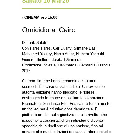
Sabato 10 Marzo
/
CINEMA ore 16.00
Omicidio al Cairo
Di Tarik Saleh
Con Fares Fares, Ger Duany, Slimane Dazi,
Mohamed Yousry, Hania Amar, Hichem Yacoubi
Genere: thriller – durata 106 minuti
Produzione: Svezia, Danimarca, Germania, Francia
2017
Ci sono film che hanno coraggio e risultano
scomodi. È il caso di «Omicidio al Cairo», cui le
autorità egiziane hanno bloccato le riprese,
costringendo la troupe a spostare la lavorazione.
Premiato al Sundance Film Festival, è formalmente
un thriller, ma è riduttivo considerarlo tale. È
piuttosto un film sulla giustizia e sulla rivolta, che
nasce nella coscienza di un individuo e diventa
specchio della ribellione di una nazione, fino ad
arrivare alle manifestazioni di piazza Tahrir, preludio