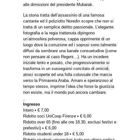
alle dimissioni del presidente Mubarak.
La storia tratta dell’assassinio di una famosa
cantante ed il poliziotto Noredin scopre che non si
tratta di un semplice delitto passionale. L’elegante
fotografia e la regia trattenuta dipingono
un’atmosfera polverosa, cappa opprimente di un
luogo dove la corruzione ed i soprusi sono talmente
diffusi da sembrare una banale consuetudine (come
non pensare al caso Regeni…). Ha un incedere
iniziale lento e posato, che progressivamente si
trasforma in un susseguirsi concitato di omicidi,
atroci scoperte ed una folla colossale che marcia
verso la Primavera Araba. Amaro e speranzoso al
tempo stesso, imprime l’idea che forse la giustizia
non esiste, ma il mondo può ancora cambiare.
_
Ingresso
Intero • € 7,00
Ridotto soci UniCoop Firenze • € 6,00
Ridotto over 65 (fino alle ore 18.30, esclusi festivi e
prefestivi) • € 6,00
Ridotto studenti under 18 • € 5,00
Ridotto studenti universitari (solo per ultima replica