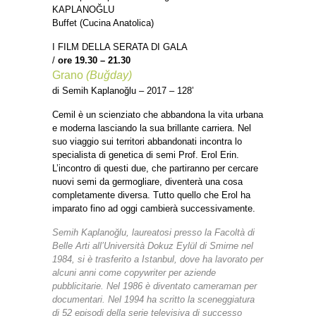
KAPLANOĞLU
Buffet (Cucina Anatolica)
I FILM DELLA SERATA DI GALA
/
ore 19.30 – 21.30
Grano
(Buğday)
di Semih Kaplanoğlu – 2017 – 128’
Cemil è un scienziato che abbandona la vita urbana
e moderna lasciando la sua brillante carriera. Nel
suo viaggio sui territori abbandonati incontra lo
specialista di genetica di semi Prof. Erol Erin.
L’incontro di questi due, che partiranno per cercare
nuovi semi da germogliare, diventerà una cosa
completamente diversa. Tutto quello che Erol ha
imparato fino ad oggi cambierà successivamente.
Semih Kaplanoğlu, laureatosi presso la Facoltà di
Belle Arti all’Università Dokuz Eylül di Smirne nel
1984, si è trasferito a Istanbul, dove ha lavorato per
alcuni anni come copywriter per aziende
pubblicitarie. Nel 1986 è diventato cameraman per
documentari. Nel 1994 ha scritto la sceneggiatura
di 52 episodi della serie televisiva di successo