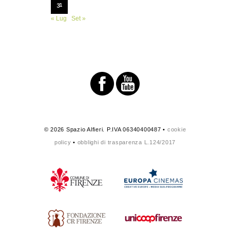
31
« Lug
Set »
© 2026 Spazio Alfieri. P.IVA 06340400487 •
cookie
policy
•
obblighi di trasparenza L.124/2017