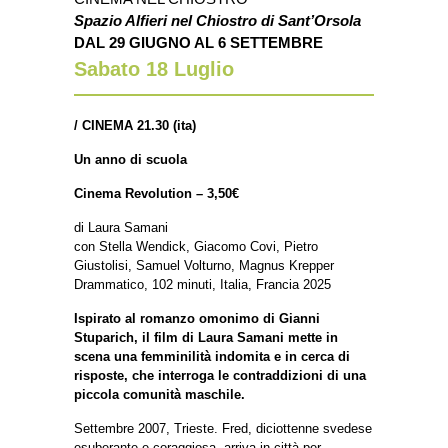
Spazio Alfieri nel Chiostro di Sant’Orsola
DAL 29 GIUGNO AL 6 SETTEMBRE
Sabato 18
Luglio
/
CINEMA 21.30 (ita)
Un anno di scuola
Cinema Revolution – 3,50€
di Laura Samani
con Stella Wendick, Giacomo Covi, Pietro
Giustolisi, Samuel Volturno, Magnus Krepper
Drammatico, 102 minuti, Italia, Francia 2025
Ispirato al romanzo omonimo di Gianni
Stuparich, il film di Laura Samani mette in
scena una femminilità indomita e in cerca di
risposte, che interroga le contraddizioni di una
piccola comunità maschile.
Settembre 2007, Trieste. Fred, diciottenne svedese
esuberante e coraggiosa, arriva in città per