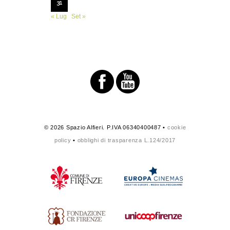
31
« Lug
Set »
© 2026 Spazio Alfieri. P.IVA 06340400487 •
cookie
policy
•
obblighi di trasparenza L.124/2017