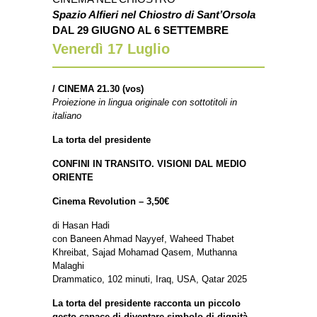
Spazio Alfieri nel Chiostro di Sant’Orsola
DAL 29 GIUGNO AL 6 SETTEMBRE
Venerdì 17
Luglio
/
CINEMA 21.30 (vos)
Proiezione in lingua originale con sottotitoli in
italiano
La torta del presidente
CONFINI IN TRANSITO. VISIONI DAL MEDIO
ORIENTE
Cinema Revolution – 3,50€
di Hasan Hadi
con Baneen Ahmad Nayyef, Waheed Thabet
Khreibat, Sajad Mohamad Qasem, Muthanna
Malaghi
Drammatico, 102 minuti, Iraq, USA, Qatar 2025
La torta del presidente racconta un piccolo
gesto capace di diventare simbolo di dignità,