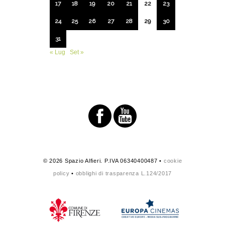
17
18
19
20
21
22
23
24
25
26
27
28
29
30
31
« Lug
Set »
© 2026 Spazio Alfieri. P.IVA 06340400487 •
cookie
policy
•
obblighi di trasparenza L.124/2017