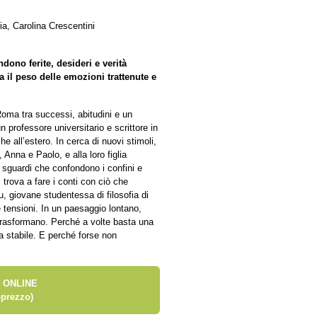
a, Carolina Crescentini
dono ferite, desideri e verità
 il peso delle emozioni trattenute e
Roma tra successi, abitudini e un
n professore universitario e scrittore in
che all’estero. In cerca di nuovi stimoli,
Anna e Paolo, e alla loro figlia
e sguardi che confondono i confini e
 trova a fare i conti con ciò che
, giovane studentessa di filosofia di
 tensioni. In un paesaggio lontano,
i trasformano. Perché a volte basta una
a stabile. E perché forse non
 ONLINE
prezzo)