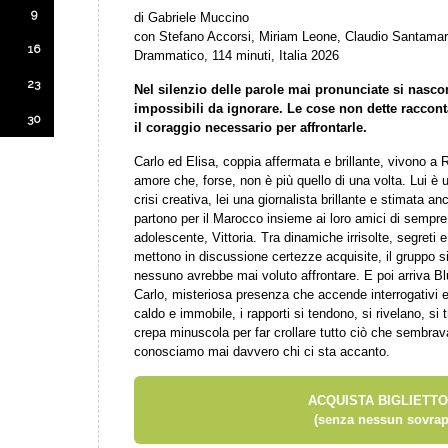
9
di Gabriele Muccino
con Stefano Accorsi, Miriam Leone, Claudio Santamari
16
Drammatico, 114 minuti, Italia 2026
23
Nel silenzio delle parole mai pronunciate si nascon
impossibili da ignorare. Le cose non dette racconta
30
il coraggio necessario per affrontarle.
Carlo ed Elisa, coppia affermata e brillante, vivono a 
amore che, forse, non è più quello di una volta. Lui è u
crisi creativa, lei una giornalista brillante e stimata an
partono per il Marocco insieme ai loro amici di sempre, 
adolescente, Vittoria. Tra dinamiche irrisolte, segreti 
mettono in discussione certezze acquisite, il gruppo si
nessuno avrebbe mai voluto affrontare. E poi arriva Blu
Carlo, misteriosa presenza che accende interrogativi e
caldo e immobile, i rapporti si tendono, si rivelano, s
crepa minuscola per far crollare tutto ciò che sembrav
conosciamo mai davvero chi ci sta accanto.
ACQUISTA BIGLIETTO
(senza nessun sovrap