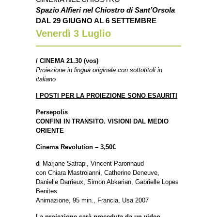
Spazio Alfieri nel Chiostro di Sant’Orsola
DAL 29 GIUGNO AL 6 SETTEMBRE
Venerdì 3
Luglio
/
CINEMA 21.30 (vos)
Proiezione in lingua originale con sottotitoli in
italiano
I POSTI PER LA PROIEZIONE SONO ESAURITI
Persepolis
CONFINI IN TRANSITO. VISIONI DAL MEDIO
ORIENTE
Cinema Revolution – 3,50€
di Marjane Satrapi, Vincent Paronnaud
con Chiara Mastroianni, Catherine Deneuve,
Danielle Darrieux, Simon Abkarian, Gabrielle Lopes
Benites
Animazione, 95 min., Francia, Usa 2007
La proiezione sarà preceduta da un video