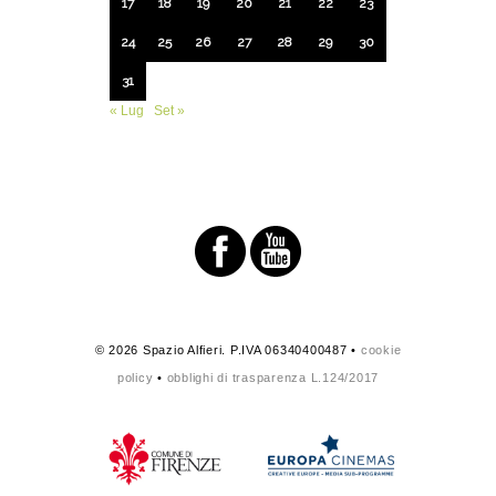
17
18
19
20
21
22
23
24
25
26
27
28
29
30
31
« Lug
Set »
© 2026 Spazio Alfieri. P.IVA 06340400487 •
cookie
policy
•
obblighi di trasparenza L.124/2017