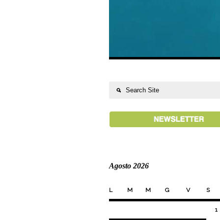
Agosto 2026
L
M
M
G
V
S
1