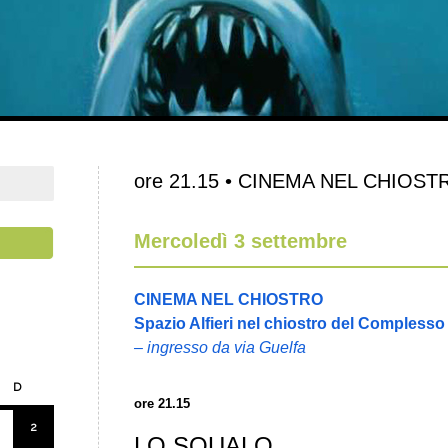
ore 21.15 • CINEMA NEL CHIOSTR
Mercoledì 3 settembre
CINEMA NEL CHIOSTRO
Spazio Alfieri nel chiostro del Complesso
– ingresso da via Guelfa
D
ore 21.15
2
LO SQUALO