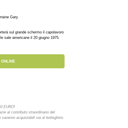
raine Gary.
orterà sul grande schermo il capolavoro
lle sale americane il 20 giugno 1975.
 ONLINE
50 EURO!
azie al contributo straordinario del
lm saranno acquistabili sia al botteghino