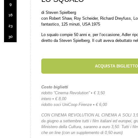
9
di Steven Spielberg
16
con Robert Shaw, Roy Scheider, Richard Dreyfuss, Lor
fantastico, 125 minuti, USA 1975
23
Lo squalo compie 50 anni e, per l’occasione, Adler rip
30
diretto da Steven Spielberg. Il cult aveva debuttato ne
ACQUISTA BIGLIETTO
Costo biglietti
ridotto “Cinema Revolution” • € 3,50
intero • € 8,00
ridotto soci UniCoop Firenze • € 6,00
CON CINEMA REVOLUTION AL CINEMA A SOLI 3,
da giugno a settembre tutti i film italiani ed europei, gr
Ministero della Cultura, saranno a euro 3,50. Tutti i fi
che on line (con un supplemento di 0,50 euro)