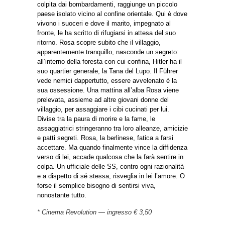
colpita dai bombardamenti, raggiunge un piccolo
paese isolato vicino al confine orientale. Qui è dove
vivono i suoceri e dove il marito, impegnato al
fronte, le ha scritto di rifugiarsi in attesa del suo
ritorno. Rosa scopre subito che il villaggio,
apparentemente tranquillo, nasconde un segreto:
all’interno della foresta con cui confina, Hitler ha il
suo quartier generale, la Tana del Lupo. Il Führer
vede nemici dappertutto, essere avvelenato è la
sua ossessione. Una mattina all’alba Rosa viene
prelevata, assieme ad altre giovani donne del
villaggio, per assaggiare i cibi cucinati per lui.
Divise tra la paura di morire e la fame, le
assaggiatrici stringeranno tra loro alleanze, amicizie
e patti segreti. Rosa, la berlinese, fatica a farsi
accettare. Ma quando finalmente vince la diffidenza
verso di lei, accade qualcosa che la farà sentire in
colpa. Un ufficiale delle SS, contro ogni razionalità
e a dispetto di sé stessa, risveglia in lei l’amore. O
forse il semplice bisogno di sentirsi viva,
nonostante tutto.
* Cinema Revolution — ingresso € 3,50