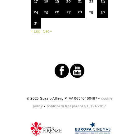
17
18
19
20
21
22
23
24
25
26
27
28
29
30
31
« Lug
Set »
© 2026 Spazio Alfieri. P.IVA 06340400487 •
cookie
policy
•
obblighi di trasparenza L.124/2017