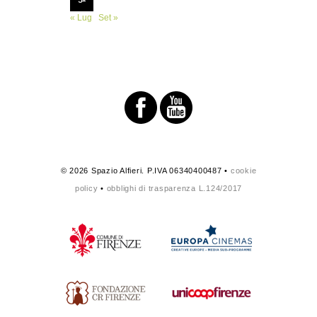
« Lug
Set »
© 2026 Spazio Alfieri. P.IVA 06340400487 •
cookie
policy
•
obblighi di trasparenza L.124/2017