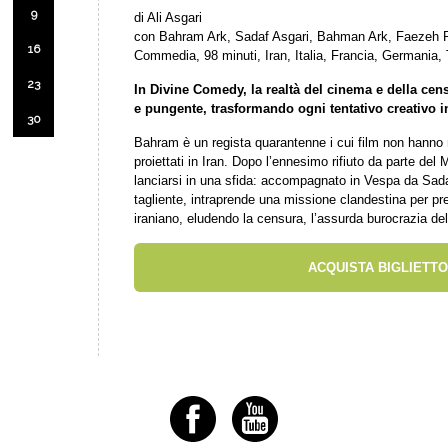
9
di Ali Asgari
con Bahram Ark, Sadaf Asgari, Bahman Ark, Faezeh
16
Commedia, 98 minuti, Iran, Italia, Francia, Germania,
23
In Divine Comedy, la realtà del cinema e della cen
e pungente, trasformando ogni tentativo creativo 
30
Bahram è un regista quarantenne i cui film non hanno 
proiettati in Iran. Dopo l’ennesimo rifiuto da parte del 
lanciarsi in una sfida: accompagnato in Vespa da Sadaf
tagliente, intraprende una missione clandestina per pre
iraniano, eludendo la censura, l’assurda burocrazia del
ACQUISTA BIGLIETTO