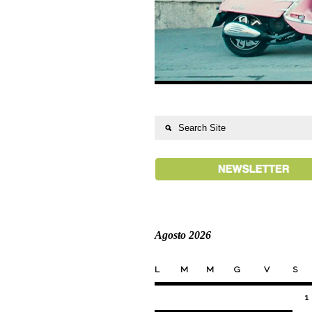
Agosto 2026
L
M
M
G
V
S
1