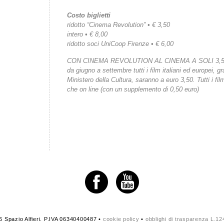
Costo biglietti
ridotto “Cinema Revolution” • € 3,50
intero • € 8,00
ridotto soci UniCoop Firenze • € 6,00
CON CINEMA REVOLUTION AL CINEMA A SOLI 3,
da giugno a settembre tutti i film italiani ed europei, gr
Ministero della Cultura, saranno a euro 3,50. Tutti i fi
che on line (con un supplemento di 0,50 euro)
 Spazio Alfieri. P.IVA 06340400487 •
cookie policy
•
obblighi di trasparenza L.1