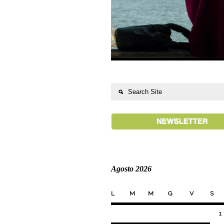
Agosto 2026
L
M
M
G
V
S
1