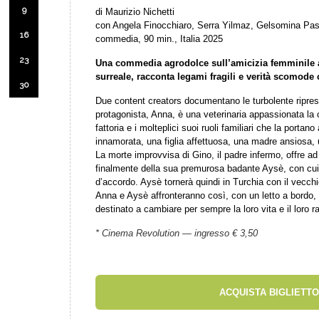
9
di Maurizio Nichetti
con Angela Finocchiaro, Serra Yilmaz, Gelsomina Pascu
16
commedia, 90 min., Italia 2025
23
Una commedia agrodolce sull’amicizia femminile ai
surreale, racconta legami fragili e verità scomode 
30
Due content creators documentano le turbolente riprese
protagonista, Anna, è una veterinaria appassionata la cu
fattoria e i molteplici suoi ruoli familiari che la portan
innamorata, una figlia affettuosa, una madre ansiosa,
La morte improvvisa di Gino, il padre infermo, offre ad A
finalmente della sua premurosa badante Aysè, con cui
d’accordo. Aysè tornerà quindi in Turchia con il vecchio
Anna e Aysè affronteranno così, con un letto a bordo, 
destinato a cambiare per sempre la loro vita e il loro r
* Cinema Revolution — ingresso € 3,50
ACQUISTA BIGLIETTO