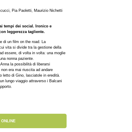
cci, Pia Paoletti, Maurizio Nichetti
 tempi dei social. Ironico e
con leggerezza tagliente.
 di un film on the road. La
i vita si divide tra la gestione della
o ad essere, di volta in volta: una moglie
 una nonna paziente.
nna la possibilità di liberarsi
 non era mai riuscita ad andare
 letto di Gino, lasciatole in eredità.
un lungo viaggio attraverso i Balcani
apporto.
 ONLINE