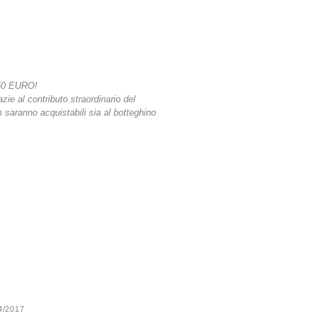
50 EURO!
azie al contributo straordinario del
lm saranno acquistabili sia al botteghino
24/2017