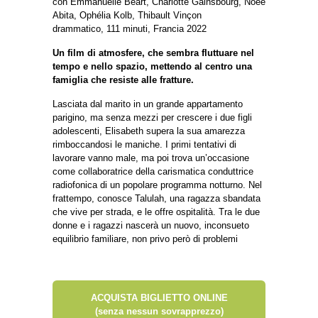
con Emmanuelle Béart, Charlotte Gainsbourg, Noée
Abita, Ophélia Kolb, Thibault Vinçon
drammatico, 111 minuti, Francia 2022
Un film di atmosfere, che sembra fluttuare nel
tempo e nello spazio, mettendo al centro una
famiglia che resiste alle fratture.
Lasciata dal marito in un grande appartamento
parigino, ma senza mezzi per crescere i due figli
adolescenti, Elisabeth supera la sua amarezza
rimboccandosi le maniche. I primi tentativi di
lavorare vanno male, ma poi trova un’occasione
come collaboratrice della carismatica conduttrice
radiofonica di un popolare programma notturno. Nel
frattempo, conosce Talulah, una ragazza sbandata
che vive per strada, e le offre ospitalità. Tra le due
donne e i ragazzi nascerà un nuovo, inconsueto
equilibrio familiare, non privo però di problemi
ACQUISTA BIGLIETTO ONLINE
(senza nessun sovrapprezzo)