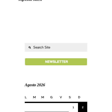
Agosto 2026
L
M
M
G
V
S
D
1
2