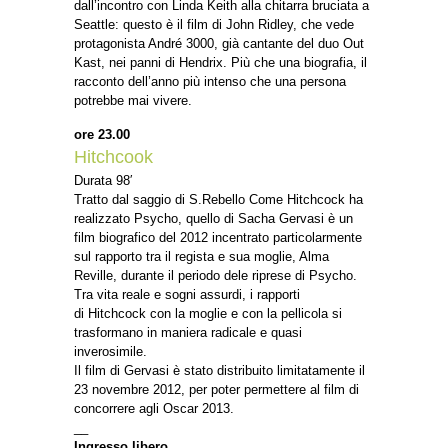
dall’incontro con Linda Keith alla chitarra bruciata a
Seattle: questo è il film di John Ridley, che vede
protagonista André 3000, già cantante del duo Out
Kast, nei panni di Hendrix. Più che una biografia, il
racconto dell’anno più intenso che una persona
potrebbe mai vivere.
ore 23.00
Hitchcook
Durata 98′
Tratto dal saggio di S.Rebello Come Hitchcock ha
realizzato Psycho, quello di Sacha Gervasi è un
film biografico del 2012 incentrato particolarmente
sul rapporto tra il regista e sua moglie, Alma
Reville, durante il periodo dele riprese di Psycho.
Tra vita reale e sogni assurdi, i rapporti
di Hitchcock con la moglie e con la pellicola si
trasformano in maniera radicale e quasi
inverosimile.
Il film di Gervasi è stato distribuito limitatamente il
23 novembre 2012, per poter permettere al film di
concorrere agli Oscar 2013.
__
Ingresso libero