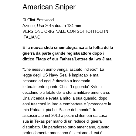
American Sniper
Di Clint Eastwood
Azione, Usa 2015 durata 134 min.
VERSIONE ORIGINALE CON SOTTOTITOLI IN
ITALIANO
È la nuova sfida cinematografica alla follia della
guerra da parte grande regista/attore dopo il
dittico Flags of our Fathers/Lettere da Iwo Jima.
“Che nessun uomo venga lasciato indietro”. La
legge degli US Navy Seal è implacabile ma
nessuno ad oggi è riuscito a incarnarla
letteralmente quanto Chris “Leggenda” Kyle, il
cecchino più letale della storia militare americana.
Una vicenda elevata a mito la sua quando, dopo
anni trascorsi in Iraq a combattere e “proteggere la
mia Patria, il più bel Paese del mondo”, fu
assassinato nel 2013 a pochi chilometri da casa
sua in Texas per mano di un reduce di guerra
disturbato. Un paradosso tutto americano, quanto
profondamente americano è l’eroismo di cui è