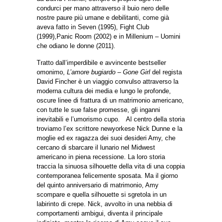
condurci per mano attraverso il buio nero delle
nostre paure più umane e debilitanti, come già
aveva fatto in Seven (1995), Fight Club
(1999),Panic Room (2002) e in Millenium – Uomini
che odiano le donne (2011).
Tratto dall’imperdibile e avvincente bestseller
omonimo,
L’amore bugiardo – Gone Girl
del regista
David Fincher è un viaggio convulso attraverso la
moderna cultura dei media e lungo le profonde,
oscure linee di frattura di un matrimonio americano,
con tutte le sue false promesse, gli inganni
inevitabili e l’umorismo cupo. Al centro della storia
troviamo l’ex scrittore newyorkese Nick Dunne e la
moglie ed ex ragazza dei suoi desideri Amy, che
cercano di sbarcare il lunario nel Midwest
americano in piena recessione. La loro storia
traccia la sinuosa silhouette della vita di una coppia
contemporanea felicemente sposata. Ma il giorno
del quinto anniversario di matrimonio, Amy
scompare e quella silhouette si sgretola in un
labirinto di crepe. Nick, avvolto in una nebbia di
comportamenti ambigui, diventa il principale