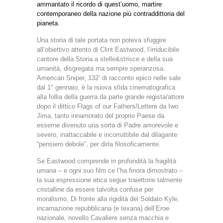
ammantato il ricordo di quest’uomo, martire
contemporaneo della nazione più contraddittoria del
pianeta.
Una storia di tale portata non poteva sfuggire
all’obiettivo attento di Clint Eastwood, l’irriducibile
cantore della Storia a stelle&strisce e della sua
umanità, disgregata ma sempre speranzosa.
American Sniper, 132’ di racconto epico nelle sale
dal 1° gennaio, è la nuova sfida cinematografica
alla follia della guerra da parte grande regista/attore
dopo il dittico Flags of our Fathers/Lettere da Iwo
Jima, tanto innamorato del proprio Paese da
esserne divenuto una sorta di Padre amorevole e
severo, inattaccabile e incorruttibile dal dilagante
“pensiero debole”, per dirla filosoficamente.
Se Eastwood comprende in profondità la fragilità
umana – e ogni suo film ce l’ha finora dimostrato –
la sua espressione etica segue traiettorie talmente
cristalline da essere talvolta confuse per
moralismo. Di fronte alla rigidità del Soldato Kyle,
incarnazione repubblicana (e texana) dell’Eroe
nazionale, novello Cavaliere senza macchia e