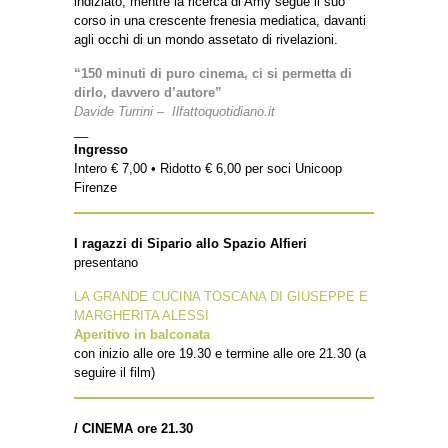
indiziato, mentre la ricerca di Amy segue il suo
corso in una crescente frenesia mediatica, davanti
agli occhi di un mondo assetato di rivelazioni.
“150 minuti di puro cinema, ci si permetta di
dirlo, davvero d’autore”
Davide Turrini – Ilfattoquotidiano.it
__
Ingresso
Intero € 7,00 • Ridotto € 6,00 per soci Unicoop
Firenze
I ragazzi di Sipario allo Spazio Alfieri
presentano
LA GRANDE CUCINA TOSCANA DI GIUSEPPE E
MARGHERITA ALESSI
Aperitivo in balconata
con inizio alle ore 19.30 e termine alle ore 21.30 (a
seguire il film)
/ CINEMA ore 21.30