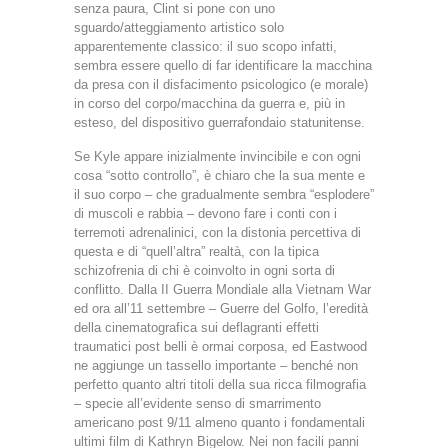
senza paura, Clint si pone con uno
sguardo/atteggiamento artistico solo
apparentemente classico: il suo scopo infatti,
sembra essere quello di far identificare la macchina
da presa con il disfacimento psicologico (e morale)
in corso del corpo/macchina da guerra e, più in
esteso, del dispositivo guerrafondaio statunitense.
Se Kyle appare inizialmente invincibile e con ogni
cosa “sotto controllo”, è chiaro che la sua mente e
il suo corpo – che gradualmente sembra “esplodere”
di muscoli e rabbia – devono fare i conti con i
terremoti adrenalinici, con la distonia percettiva di
questa e di “quell’altra” realtà, con la tipica
schizofrenia di chi è coinvolto in ogni sorta di
conflitto. Dalla II Guerra Mondiale alla Vietnam War
ed ora all’11 settembre – Guerre del Golfo, l’eredità
della cinematografica sui deflagranti effetti
traumatici post belli è ormai corposa, ed Eastwood
ne aggiunge un tassello importante – benché non
perfetto quanto altri titoli della sua ricca filmografia
– specie all’evidente senso di smarrimento
americano post 9/11 almeno quanto i fondamentali
ultimi film di Kathryn Bigelow. Nei non facili panni