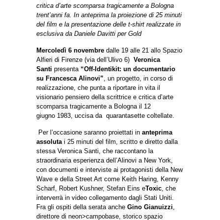
critica d’arte scomparsa tragicamente a Bologna
trent’anni fa. In anteprima la proiezione di 25 minuti
del film e la presentazione delle t-shirt realizzate in
esclusiva da Daniele Davitti per Gold
Mercoledì 6 novembre
dalle 19 alle 21 allo Spazio
Alfieri di Firenze (via dell’Ulivo 6)
Veronica
Santi
presenta
“Off-Identikit: un documentario
su Francesca Alinovi”
, un progetto, in corso di
realizzazione, che punta a riportare in vita il
visionario pensiero della scrittrice e critica d’arte
scomparsa tragicamente a Bologna il 12
giugno 1983, uccisa da quarantasette coltellate.
Per l’occasione saranno proiettati in
anteprima
assoluta
i 25 minuti del film, scritto e diretto dalla
stessa Veronica Santi, che raccontano la
straordinaria esperienza dell’Alinovi a New York,
con documenti e interviste ai protagonisti della New
Wave e della Street Art come Keith Haring, Kenny
Scharf, Robert Kushner, Stefan Eins e
Toxic
, che
interverrà in video collegamento dagli Stati Uniti.
Fra gli ospiti della serata anche
Gino Gianuizzi
,
direttore di neon>campobase, storico spazio