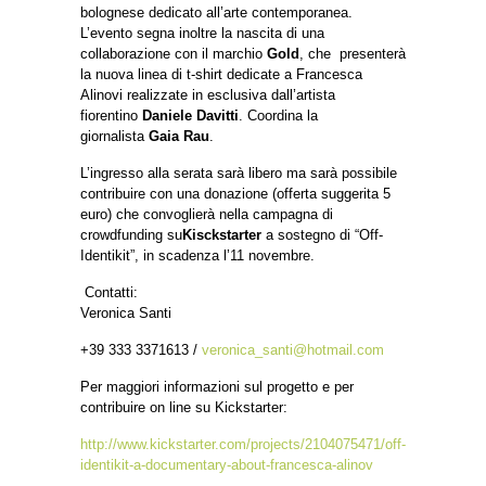
bolognese dedicato all’arte contemporanea.
L’evento segna inoltre la nascita di una
collaborazione con il marchio
Gold
, che presenterà
la nuova linea di t-shirt dedicate a Francesca
Alinovi realizzate in esclusiva dall’artista
fiorentino
Daniele Davitti
. Coordina la
giornalista
Gaia Rau
.
L’ingresso alla serata sarà libero ma sarà possibile
contribuire con una donazione (offerta suggerita 5
euro) che convoglierà nella campagna di
crowdfunding su
Kisckstarter
a sostegno di “Off-
Identikit”, in scadenza l’11 novembre.
Contatti:
Veronica Santi
+39 333 3371613 /
veronica_santi@hotmail.com
Per maggiori informazioni sul progetto e per
contribuire on line su Kickstarter:
http://www.kickstarter.com/projects/2104075471/off-
identikit-a-documentary-about-francesca-alinov