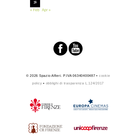
31
« Feb
Apr »
© 2026 Spazio Alfieri. P.IVA 06340400487 •
cookie
policy
•
obblighi di trasparenza L.124/2017