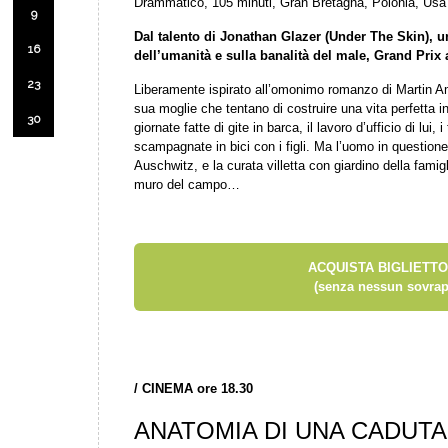
Drammatico, 105 minuti, Gran Bretagna, Polonia, Usa
9
Dal talento di Jonathan Glazer (Under The Skin), u
16
dell’umanità e sulla banalità del male, Grand Prix
23
Liberamente ispirato all’omonimo romanzo di Martin Am
sua moglie che tentano di costruire una vita perfetta
30
giornate fatte di gite in barca, il lavoro d’ufficio di lui, 
scampagnate in bici con i figli. Ma l’uomo in questio
Auschwitz, e la curata villetta con giardino della famig
muro del campo…
ACQUISTA BIGLIETTO
(senza nessun sovrap
/
CINEMA ore 18.30
ANATOMIA DI UNA CADUTA