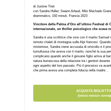
di Justine Triet
con Sandra Hüller, Swann Arlaud, Milo Machado Grane
drammatico, 150 minuti, Francia 2023
Vincitore della Palma d’Oro all’ultimo Festival di 
internazionale, un thriller psicologico che scava ne
Sandra è una scrittrice che vive con il marito Samuel e
remoto chalet di montagna sulle Alpi francesi. Quand
misteriose, Sandra viene accusata di omicidio e il pr
tumultuosa che aveva con il marito, nonché la sua pe
complicano quando anche il giovane figlio arriva al ba
natura burrascosa della relazione tra i genitori durante
ogni aspetto del loro passato. Più il processo va avanti
che prima aveva una completa fiducia nella madre…
ACQUISTA BIGLIETTO
(senza nessun sovrap