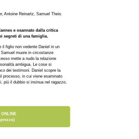
r, Antoine Reinartz, Samuel Theis.
Cannes e osannato dalla critica
i segreti di una famiglia.
 il figlio non vedente Daniel in un
o Samuel muore in circostanze
ocesso mette a nudo la relazione
rsonalità ambigua. Le cose si
nco dei testimoni. Daniel scopre la
 il processo, in cui viene esaminato
, più il dubbio si insinua nel ragazzo,
 ONLINE
prezzo)