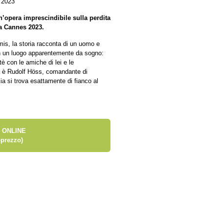
 2023
n’opera imprescindibile sulla perdita
 a Cannes 2023.
is, la storia racconta di un uomo e
 in un luogo apparentemente da sogno:
i tè con le amiche di lei e le
ne è Rudolf Höss, comandante di
lia si trova esattamente di fianco al
 ONLINE
prezzo)