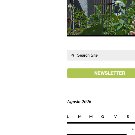
Agosto 2026
L
M
M
G
V
S
1