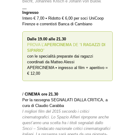
Becht, Johannes Krisch e Johann von Bülow.
__
Ingresso
Intero € 7,00 • Ridotto € 6,00 per soci UniCoop
Firenze e correntisti Banca di Cambiano
Dalle 19.00 alle 21.30
PROVA L’
APERICINEMA
DE “
I RAGAZZI DI
SIPARIO
”
con le specialità preparate dai ragazzi
coordinati da Matteo Alessi
APERICINEMA • ingresso al film + aperitivo =
€ 12,00
/
CINEMA ore
21.30
Per la rassegna SEGNALATI DALLA CRITICA, a
cura di Claudio Carabba
I migliori film del 2015 secondo i critici
cinematografici. Lo Spazio Alfieri ripropone anche
quest’anno una scelta fra i titoli segnalati dallo
Sncci – Sindacato nazionale critici cinematografici
italiani.
La rassegna sarà aperta da una giornata-