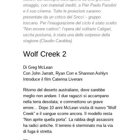
omaggio, con materiali inediti, a Pier Paolo Pasolini
e il suo cinema. Tutte le proiezioni saranno
presentate da un critico del Sncci – gruppo
toscano.
Per l’inaugurazione del ciclo è stato scelto
“Non essere cattivo”: l’opera del solitario Caligari,
uscita postuma, è stata una delle sorprese della
stagione (Claudio Carabba)
Wolf Creek 2
Di Greg McLean
Con John Jarratt, Ryan Corr e Shannon Ashlyn
Introduce il film Caterina Liverani
Ritorno del deserto australiano, dove sarebbe
meglio non andare. I due ragazzi si accampano
nella terra desolata; e commettono un grave
errore… Dopo 10 anni McLean visita di nuovo “Wolf
Creek” e il sangue scorre ancora. Il modello resta
“Non aprite quella porta”. La rabbia degli assassini
ha radici antiche. Il terreno è sterminato ma la via
di fuga è stretta.
__