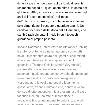
dimenticare che ricordare. Sullo sfondo di eventi
realmente accaduti, quest’opera prima, in corsa per
gli Oscar 2016, affronta con uno sguardo diverso gli
anni del “boom economico”, nell’epoca
dell’ottimismo sfrenato, in cui le persone volevano
solo dimenticare il passato e guardare avanti. Un
capitolo poco noto della storia della Germania, che
cambiò radicalmente il modo in cui i tedeschi
guardano al proprio passato.
Johann Radmann, interpretato da Alexander Fehling
è stato recentemente nominato pm e come tutti i
novizi, inizialmente dovrà occuparsi di casi minori,
di scarso interesse. Fino al giorno in cui il
giornalista Thomas Gnielka (André Szymanski)
porterà alla sua attenzione un caso diverso,
secondo il quale un suo amico avrebbe riconosciuto
un’ex guardia di Auschwitz, ora insegnante.
Nessuno avrà la voglia perseguire legalmente
quest’uomo, tranne Radmann che, contro il volere
del suo diretto superiore, inizia a esaminare il caso
facendo luce su una rete di repressione e
negazione fino a quel momento celata. Erano gli
anni in cui la parola “Auschwitz” alcune persone