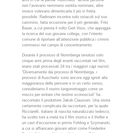
non l’avevano nemmeno sentita nominare, altre
invece volevano dimenticarla il più in fretta
possibile. Radmann incontra solo ostacoli sul suo
cammino, fatta eccezione per il pm generale, Fritz
Bauer, a cui presta il volto Gert Voss, che appoggia
la ricerca del suo giovane collega, con l’intento
comune di riportare all’attenzione pubblica i crimini
commessi nel campo di concentramento.
Durante il processo di Norimberga tenutosi solo
cinque anni prima degli eventi raccontati nel film,
erano stati processati 24 tra i maggiori capi nazisti:
“Diversamente dai processi di Norimberga, i
processi di Auschwitz sono ancora oggi ignoti alla
maggioranza delle persone e in un certo senso,
consideriamo il nostro lungometraggio come un
mezzo per evitare che restino sconosciuti” ha
raccontato il produttore Jakob Claussen. Una storia
certamente complicata da raccontare, per la quale
Ricciarelli, italiano di nascita naturalizzato tedesco,
ha scelto toni a metà tra il film storico e il thriller e
un cast d’eccezione in primis Fehling e Szymanski,
a cui si affiancano giovani attori come Friederike