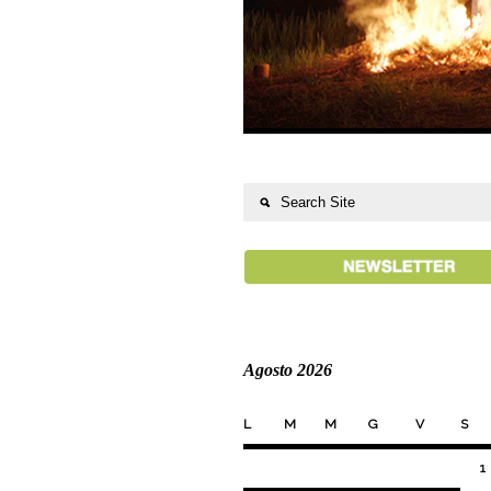
Agosto 2026
L
M
M
G
V
S
1