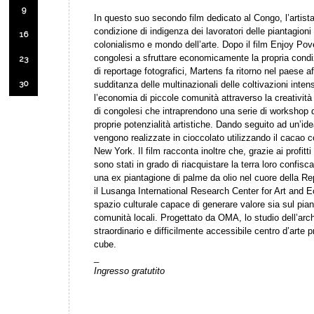
9
In questo suo secondo film dedicato al Congo, l’artis
condizione di indigenza dei lavoratori delle piantagioni 
16
colonialismo e mondo dell’arte. Dopo il film Enjoy Pov
congolesi a sfruttare economicamente la propria condi
23
di reportage fotografici, Martens fa ritorno nel paese af
30
sudditanza delle multinazionali delle coltivazioni intens
l’economia di piccole comunità attraverso la creativit
di congolesi che intraprendono una serie di workshop d
proprie potenzialità artistiche. Dando seguito ad un’id
vengono realizzate in cioccolato utilizzando il cacao co
New York. Il film racconta inoltre che, grazie ai profitti
sono stati in grado di riacquistare la terra loro confisc
una ex piantagione di palme da olio nel cuore della 
il Lusanga International Research Center for Art and 
spazio culturale capace di generare valore sia sul pia
comunità locali. Progettato da OMA, lo studio dell’ar
straordinario e difficilmente accessibile centro d’arte 
cube.
_
Ingresso gratutito