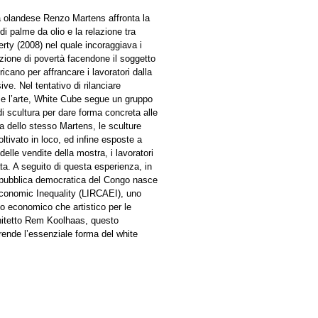
ta olandese Renzo Martens affronta la
di palme da olio e la relazione tra
erty (2008) nel quale incoraggiava i
zione di povertà facendone il soggetto
ricano per affrancare i lavoratori dalla
ive. Nel tentativo di rilanciare
à e l’arte, White Cube segue un gruppo
i scultura per dare forma concreta alle
ea dello stesso Martens, le sculture
ltivato in loco, ed infine esposte a
 delle vendite della mostra, i lavoratori
ata. A seguito di questa esperienza, in
Repubblica democratica del Congo nasce
Economic Inequality (LIRCAEI), uno
no economico che artistico per le
chitetto Rem Koolhaas, questo
prende l’essenziale forma del white