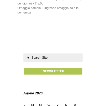
del giorno) • € 5,00
Omaggio bambini • ingresso omaggio solo la
domenica
Agosto 2026
L
M
M
G
V
S
D