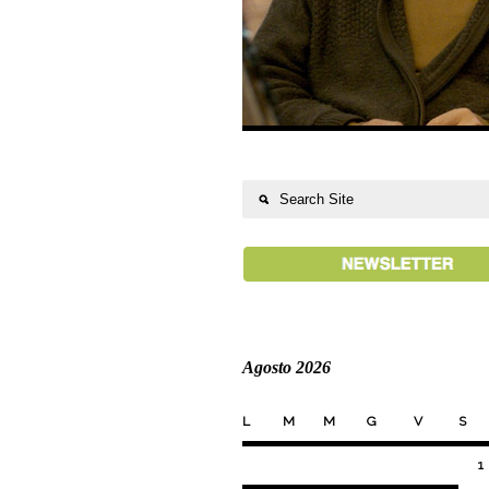
Agosto 2026
L
M
M
G
V
S
1