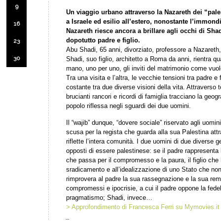
9
Un viaggio urbano attraverso la Nazareth dei “pales
a Israele ed esilio all’estero, nonostante l’immondiz
16
Nazareth riesce ancora a brillare agli occhi di Sh
dopotutto padre e figlio.
23
Abu Shadi, 65 anni, divorziato, professore a Nazareth, 
30
Shadi, suo figlio, architetto a Roma da anni, rientra qua
mano, uno per uno, gli inviti del matrimonio come vuole
Tra una visita e l’altra, le vecchie tensioni tra padre e f
costante tra due diverse visioni della vita. Attraverso 
brucianti rancori e ricordi di famiglia tracciano la geogra
popolo riflessa negli sguardi dei due uomini.
Il “wajib” dunque, “dovere sociale” riservato agli uomin
scusa per la regista che guarda alla sua Palestina attra
riflette l’intera comunità. I due uomini di due diverse
opposti di essere palestinese: se il padre rappresenta 
che passa per il compromesso e la paura, il figlio che h
sradicamento e all’idealizzazione di uno Stato che non 
rimprovera al padre la sua rassegnazione e la sua remi
compromessi e ipocrisie, a cui il padre oppone la fedel
pragmatismo; Shadi, invece…
> Approfondimento di Francesca Ferri su Mymovies.it
_