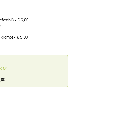
efestivi) • € 6,00
a
 giorno) • € 5,00
RIO
”
,00