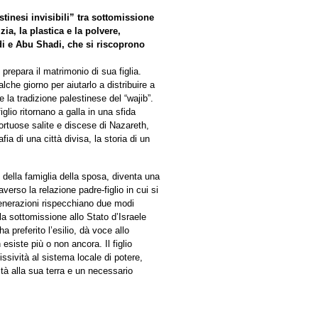
tinesi invisibili” tra sottomissione
ia, la plastica e la polvere,
adi e Abu Shadi, che si riscoprono
prepara il matrimonio di sua figlia.
lche giorno per aiutarlo a distribuire a
 la tradizione palestinese del “wajib”.
iglio ritornano a galla in una sfida
tortuose salite e discese di Nazareth,
fia di una città divisa, la storia di un
i della famiglia della sposa, diventa una
verso la relazione padre-figlio in cui si
 generazioni rispecchiano due modi
la sottomissione allo Stato d’Israele
a preferito l’esilio, dà voce allo
esiste più o non ancora. Il figlio
ssività al sistema locale di potere,
tà alla sua terra e un necessario