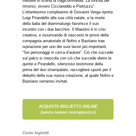
mettere in scena la tragicommedia “La trincea del
rimorso, ovvero Cicciareddu e Pietruzzu”.
L’ottantesimo compleanno di Giovanni Verga riporta
Luigi Pirandello alla sua città natale, e la morte
della balia del drammaturgo favorisce il suo
incontro con i due becchini. Il Maestro è in crisi
creativa, e osservando di nascosto le prove della
compagnia amatoriale di Nofrio e Bastiano trae
ispirazione per uno dei suoi lavori più importanti,
“Sei personaggi in cerca d’autore”. Ciò che succede
sul palco si mescola con ciò che succede dietro le
quinte e Pirandello, silenzioso testimone della
prima del duo strampalato, raccoglierà spunti per il
debutto della sua nuova creazione, al quale Nofrio e
Bastiano verranno invitati.
ACQUISTA BIGLIETTO ONLINE
(senza nessun sovrapprezzo)
Costo biglietti