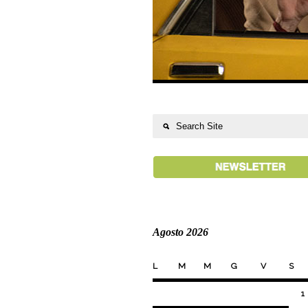
Agosto 2026
L
M
M
G
V
S
1