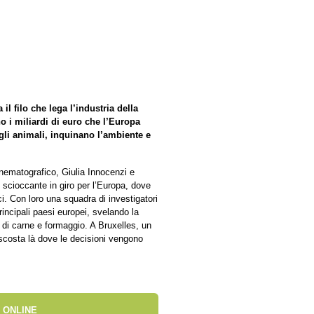
l filo che lega l’industria della
no i miliardi di euro che l’Europa
 gli animali, inquinano l’ambiente e
nematografico, Giulia Innocenzi e
 scioccante in giro per l’Europa, dove
ci. Con loro una squadra di investigatori
rincipali paesi europei, svelando la
e di carne e formaggio. A Bruxelles, un
ascosta là dove le decisioni vengono
 ONLINE