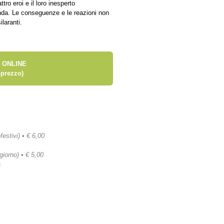
ro eroi e il loro inesperto
nda. Le conseguenze e le reazioni non
laranti.
 ONLINE
prezzo)
festivi) • € 6,00
 giorno) • € 5,00
a