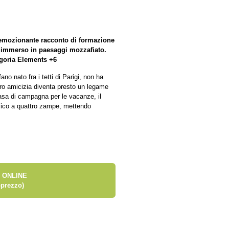
 emozionante racconto di formazione
to, immerso in paesaggi mozzafiato.
tegoria Elements +6
o nato fra i tetti di Parigi, non ha
loro amicizia diventa presto un legame
casa di campagna per le vacanze, il
amico a quattro zampe, mettendo
 ONLINE
prezzo)