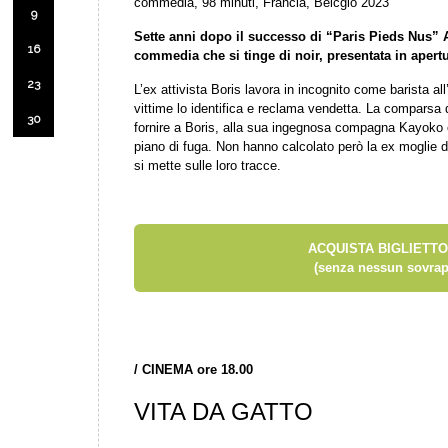
commedia, 98 minuti, Francia, Belcgio 2023
9
Sette anni dopo il successo di “Paris Pieds Nus”
16
commedia che si tinge di noir, presentata in apertu
23
L’ex attivista Boris lavora in incognito come barista al
vittime lo identifica e reclama vendetta. La comparsa d
30
fornire a Boris, alla sua ingegnosa compagna Kayoko e
piano di fuga. Non hanno calcolato però la ex moglie 
si mette sulle loro tracce.
ACQUISTA BIGLIETTO
(senza nessun sovrap
/ CINEMA ore 18.00
VITA DA GATTO