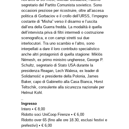
segretario del Partito Comunista sovietico. Sono
occasioni preziose per ricostruire, oltre all’ascesa
politica di Gorbaciov e il crollo dell’URSS, l’impegno
costante di “Misha” verso il disarmo e l’uscita
dall’era della Guerra fredda. La modalità è quella
dell’intervista priva di filtri intermedi o costruzione
scenografica, e con campi stretti sui due
interlocutori. Tra uno scambio e l’altro, sono
interpellati a dare il loro contributo specialistico
anche altri protagonisti di quella stagione: Miklós
Némesh, ex primo ministro ungherese, George P.
Schultz, segretario di Stato USA durante la
presidenza Reagan, Lech Walesa, ex leader di
Solidarność e presidente della Polonia, James
Baker, capo di Gabinetto alla Casa Bianca, Horst
Teltschik, consulente alla sicurezza nazionale per
Helmut Kohl.
_
Ingresso
Intero • € 8,00
Ridotto soci UniCoop Firenze • € 6,00
Ridotto over 65 (fino alle ore 18.30, esclusi festivi e
prefestivi) • € 6,00