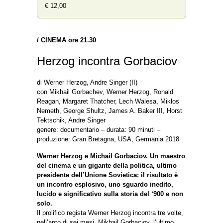
€ 12,00
/
CINEMA ore 21.30
Herzog incontra Gorbaciov
di Werner Herzog, Andre Singer (II)
con Mikhail Gorbachev, Werner Herzog, Ronald
Reagan, Margaret Thatcher, Lech Walesa, Miklos
Nemeth, George Shultz, James A. Baker III, Horst
Tektschik, Andre Singer
genere: documentario – durata: 90 minuti –
produzione: Gran Bretagna, USA, Germania 2018
Werner Herzog e Michail Gorbaciov. Un maestro
del cinema e un gigante della politica, ultimo
presidente dell’Unione Sovietica: il risultato è
un incontro esplosivo, uno sguardo inedito,
lucido e significativo sulla storia del ‘900 e non
solo.
Il prolifico regista Werner Herzog incontra tre volte,
nell’arco di sei mesi, Mikhail Gorbaciov, l’ultimo