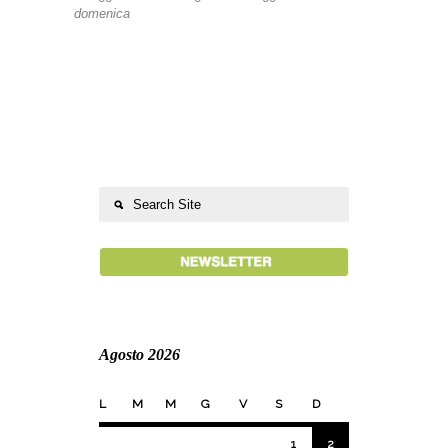
domenica
Agosto 2026
L
M
M
G
V
S
D
1
2