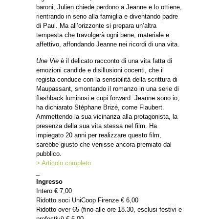
baroni, Julien chiede perdono a Jeanne e lo ottiene,
rientrando in seno alla famiglia e diventando padre
di Paul. Ma all’orizzonte si prepara un’altra
tempesta che travolgerà ogni bene, materiale e
affettivo, affondando Jeanne nei ricordi di una vita.
Une Vie
è il delicato racconto di una vita fatta di
emozioni candide e disillusioni cocenti, che il
regista conduce con la sensibilità della scrittura di
Maupassant, smontando il romanzo in una serie di
flashback luminosi e cupi forward. Jeanne sono io,
ha dichiarato Stéphane Brizé, come Flaubert.
Ammettendo la sua vicinanza alla protagonista, la
presenza della sua vita stessa nel film. Ha
impiegato 20 anni per realizzare questo film,
sarebbe giusto che venisse ancora premiato dal
pubblico.
> Articolo completo
_
Ingresso
Intero € 7,00
Ridotto soci UniCoop Firenze € 6,00
Ridotto over 65 (fino alle ore 18.30, esclusi festivi e
prefestivi) € 6,00