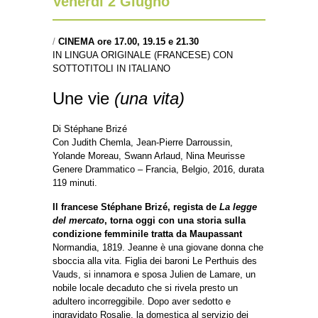
Venerdì 2 Giugno
/
CINEMA ore 17.00, 19.15 e 21.30
IN LINGUA ORIGINALE (FRANCESE) CON
SOTTOTITOLI IN ITALIANO
Une vie
(una vita)
Di Stéphane Brizé
Con Judith Chemla, Jean-Pierre Darroussin,
Yolande Moreau, Swann Arlaud, Nina Meurisse
Genere Drammatico – Francia, Belgio, 2016, durata
119 minuti.
Il francese Stéphane Brizé, regista de
La legge
del mercato
, torna oggi con una storia sulla
condizione femminile tratta da Maupassant
Normandia, 1819. Jeanne è una giovane donna che
sboccia alla vita. Figlia dei baroni Le Perthuis des
Vauds, si innamora e sposa Julien de Lamare, un
nobile locale decaduto che si rivela presto un
adultero incorreggibile. Dopo aver sedotto e
ingravidato Rosalie, la domestica al servizio dei