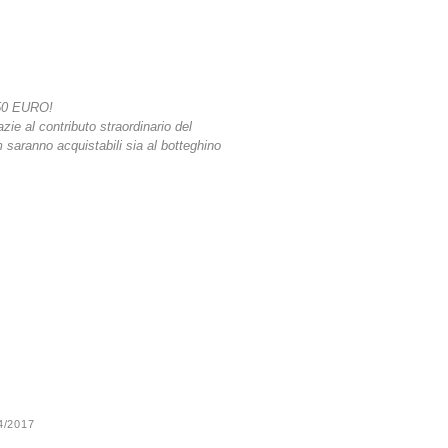
50 EURO!
azie al contributo straordinario del
lm saranno acquistabili sia al botteghino
24/2017