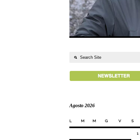
Agosto 2026
L
M
M
G
V
S
1