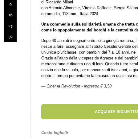
di Riccardo Milani
9
con Antonio Albanese, Virginia Raffaele, Sergio Saltare
commedia, 113 min., Italia 2024
16
Una commedia sulla solidarietà umana che tratta c
23
come lo spopolamento dei borghi e la centralità de
30
Dopo 40 anni di insegnamento nella giungla romana, i
riesce a farsi assegnare all’Istituto Cesidio Gentile d
un’unica pluriclasse, con bambini dai 7 ai 10 anni, ne
Grazie all’aiuto della vicepreside Agnese e dei bambi
metropolitana e diventa uno di loro. Quando tutto sembr
notizia che la scuola, per mancanza di iscrizioni, a gi
contro il tempo per evitarne la chiusura in qualsiasi m
— Cinema Revolution • ingresso € 3,50
ACQUISTA BIGLIETTO
Costo biglietti