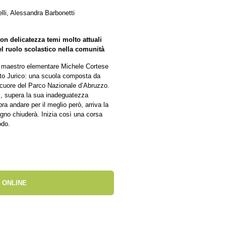
lli, Alessandra Barbonetti
on delicatezza temi molto attuali
l ruolo scolastico nella comunità
l maestro elementare Michele Cortese
etto Jurico: una scuola composta da
l cuore del Parco Nazionale d’Abruzzo.
ni, supera la sua inadeguatezza
a andare per il meglio però, arriva la
ugno chiuderà. Inizia così una corsa
odo.
 ONLINE