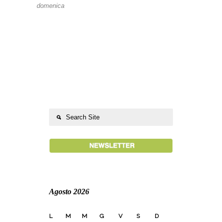
domenica
Agosto 2026
L
M
M
G
V
S
D