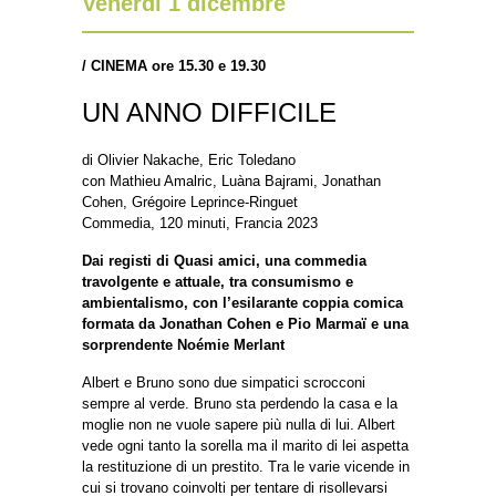
Venerdì 1 dicembre
/
CINEMA ore 15.30 e 19.30
UN ANNO DIFFICILE
di
Olivier Nakache, Eric Toledano
con
Mathieu Amalric, Luàna Bajrami, Jonathan
Cohen, Grégoire Leprince-Ringuet
Commedia, 120 minuti, Francia 2023
Dai registi di Quasi amici, una commedia
travolgente e attuale, tra consumismo e
ambientalismo, con l’esilarante coppia comica
formata da Jonathan Cohen e Pio Marmaï e una
sorprendente Noémie Merlant
Albert e Bruno sono due simpatici scrocconi
sempre al verde. Bruno sta perdendo la casa e la
moglie non ne vuole sapere più nulla di lui. Albert
vede ogni tanto la sorella ma il marito di lei aspetta
la restituzione di un prestito. Tra le varie vicende in
cui si trovano coinvolti per tentare di risollevarsi