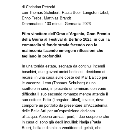
di
Christian Petzold
con
Thomas Schubert, Paula Beer, Langston Uibel,
Enno Trebs, Matthias Brandt
Drammatico, 103 minuti, Germania 2023
Film vincitore dell’Orso d’Argento, Gran Premio
della Giuria al Festival di Berlino 2023, in cui la
commedia si fonde strada facendo con la
malinconia facendo emergere rilfessioni che
tagliano in profondità
In una torrida estate, segnata da continui incendi
boschivi, due giovani amici berlinesi, decidono di
recarsi in una casa sulle coste del Mar Baltico per
le vacanze. Leon (Thomas Schubert) è uno
scrittore in crisi, in procinto di terminare con varie
difficoltà il suo secondo romanzo mentre attende il
suo editore. Felix (Langston Uibel), invece, deve
comporre un portfolio da presentare all’Accademia
delle Belle Arti per un’esposizione dedicata
all’acqua. Appena arrivati, però, i due scoprono che
in casa ci sono già degli inquilini: Nadja (Paula
Beer), bella e disinibita venditrice di gelati, che