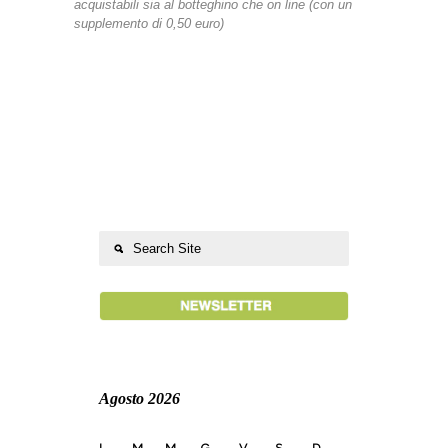
acquistabili sia al botteghino che on line (con un
supplemento di 0,50 euro)
Agosto 2026
L
M
M
G
V
S
D