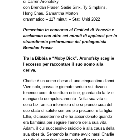
di Darren Aronofsky
con Brendan Fraser, Sadie Sink, Ty Simpkins,
Hong Chau, Samantha Morton
drammatico – 117 minuti – Stati Uniti 2022
Presentato in concorso al Festival di Venezia e
acclamato con oltre sei minuti di applausi per la
straordinaria performance del protagonista
Brendan Fraser
Tra la Bibbia e “Moby Dick”, Aronofsky sceglie
l’eccesso per raccontare il suo uomo alla
deriva.
Charlie è un uomo obeso di una cinquantina d’anni.
Vive solo, passa le giornate seduto sul divano
tenendo corsi di scrittura online, guardando la tv e
mangiando compulsivamente. Nella sua vita ci
sono Liz, amica infermiera che si prende cura del
suo stato di salute sempre più precario, e la figlia
Ellie, diciassettenne che ha abbandonato quando
era bambina per seguire l’amore della sua vita,
Adam, il cui successivo suicidio è alla causa della
sua obesità. Sentendo la morte avvicinarsi Charlie