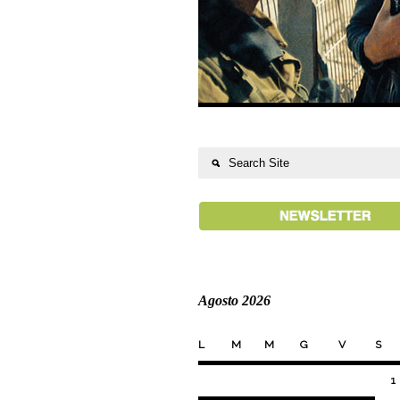
Agosto 2026
L
M
M
G
V
S
1