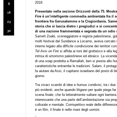
2018
9
Presentato nella sezione Orizzonti della 75. Most
16
Fire
è un’intelligente commedia ambientata fra il s
frontiera fra Gerusalemme e la Cisgiordania. Same
23
storia che si lascia dietro i pregiudizi e si concen
30
di una nazione frammentata e segnata da un odio 
Sameh Zoabi, sceneggiatore e regista palestinese, già 
molti festival dal Sundance a Locarno, aveva cercato u
interno legato alla difficile condivisione dei territori con
Tel Aviv on Fire
si affida ai toni del grottesco e alla 
intrisa di umorismo palestinese ed ebraico. La vicenda
di una soap prodotta a Ramallah, ben si presta allo h
caratteristiche entrambe le tradizioni. Salam, il protag
fa aiutare da Assi, il capitano israeliano del posto di 
giorno.
Tra vivaci scambi di idee e humus condivisi, tra i due
più evidenti, anche quando litigano per quale piega far
scena finale, che fa letteralmente saltare ogni barrier
interessante che una parte dell’ambientazione sia propr
culturale e mentale. Corrispettivo reale delle differenze
è un film, il finale è nelle mani degli uomini.
_