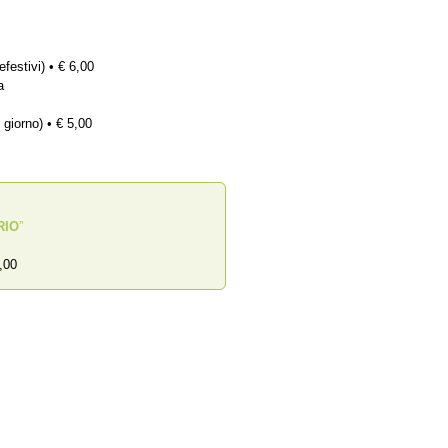
efestivi) • € 6,00
a
 giorno) • € 5,00
RIO
”
,00