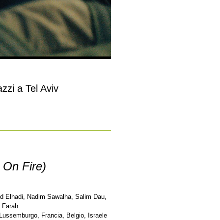
zzi a Tel Aviv
v On Fire)
bd Elhadi, Nadim Sawalha, Salim Dau,
f Farah
Lussemburgo, Francia, Belgio, Israele