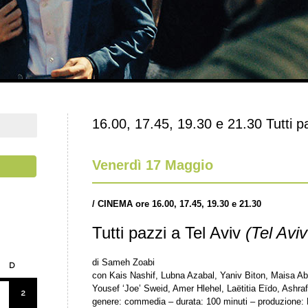
16.00, 17.45, 19.30 e 21.30 Tutti pa
Venerdì 17 Maggio
/ CINEMA ore 16.00, 17.45, 19.30 e 21.30
Tutti pazzi a Tel Aviv
(Tel Avi
di Sameh Zoabi
D
con Kais Nashif, Lubna Azabal, Yaniv Biton, Maisa A
Yousef ‘Joe’ Sweid, Amer Hlehel, Laëtitia Eïdo, Ashra
2
genere: commedia – durata: 100 minuti – produzione: 