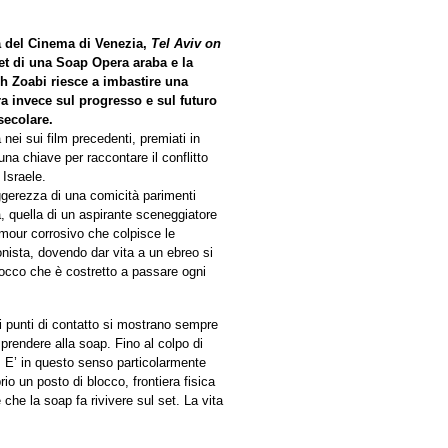
ra del Cinema di Venezia,
Tel Aviv on
et di una Soap Opera araba e la
h Zoabi riesce a imbastire una
tra invece sul progresso e sul futuro
secolare.
nei sui film precedenti, premiati in
na chiave per raccontare il conflitto
 Israele.
leggerezza di una comicità parimenti
, quella di un aspirante sceneggiatore
umour corrosivo che colpisce le
onista, dovendo dar vita a un ebreo si
blocco che è costretto a passare ogni
 i punti di contatto si mostrano sempre
 prendere alla soap. Fino al colpo di
a. E’ in questo senso particolarmente
io un posto di blocco, frontiera fisica
 che la soap fa rivivere sul set. La vita