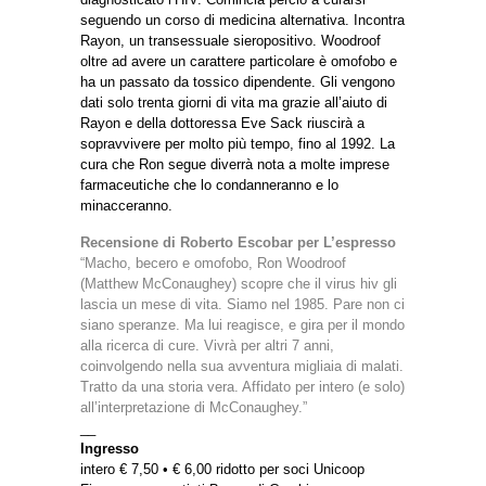
seguendo un corso di medicina alternativa. Incontra
Rayon, un transessuale sieropositivo. Woodroof
oltre ad avere un carattere particolare è omofobo e
ha un passato da tossico dipendente. Gli vengono
dati solo trenta giorni di vita ma grazie all’aiuto di
Rayon e della dottoressa Eve Sack riuscirà a
sopravvivere per molto più tempo, fino al 1992. La
cura che Ron segue diverrà nota a molte imprese
farmaceutiche che lo condanneranno e lo
minacceranno.
Recensione di Roberto Escobar per L’espresso
“Macho, becero e omofobo, Ron Woodroof
(Matthew McConaughey) scopre che il virus hiv gli
lascia un mese di vita. Siamo nel 1985. Pare non ci
siano speranze. Ma lui reagisce, e gira per il mondo
alla ricerca di cure. Vivrà per altri 7 anni,
coinvolgendo nella sua avventura migliaia di malati.
Tratto da una storia vera. Affidato per intero (e solo)
all’interpretazione di McConaughey.”
__
Ingresso
intero € 7,50 • € 6,00 ridotto per soci Unicoop