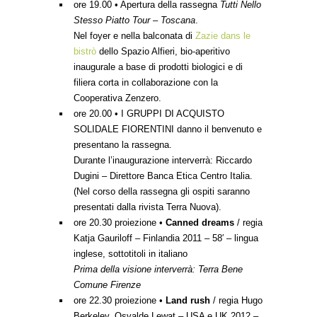
ore 19.00 • Apertura della rassegna
Tutti Nello
Stesso Piatto Tour – Toscana
.
Nel foyer e nella balconata di
Zazie dans le
bistrò
dello Spazio Alfieri, bio-aperitivo
inaugurale a base di prodotti biologici e di
filiera corta in collaborazione con la
Cooperativa Zenzero.
ore 20.00 • I GRUPPI DI ACQUISTO
SOLIDALE FIORENTINI danno il benvenuto e
presentano la rassegna.
Durante l’inaugurazione interverrà: Riccardo
Dugini – Direttore Banca Etica Centro Italia.
(Nel corso della rassegna gli ospiti saranno
presentati dalla rivista Terra Nuova).
ore 20.30 proiezione •
Canned dreams
/ regia
Katja Gauriloff – Finlandia 2011 – 58′ – lingua
inglese, sottotitoli in italiano
Prima della visione interverrà: Terra Bene
Comune Firenze
ore 22.30 proiezione •
Land rush
/ regia Hugo
Berkeley, Osvalde Lewat – USA e UK 2012 –