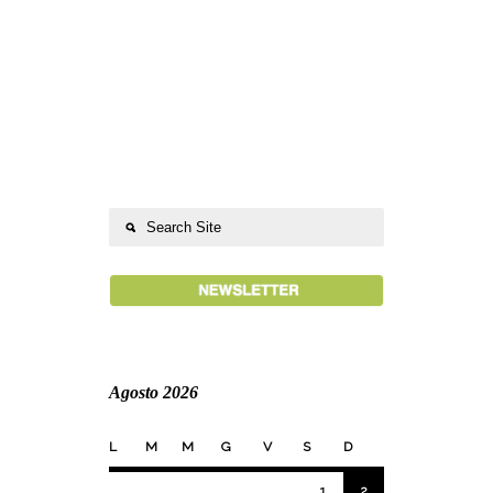
Agosto 2026
L
M
M
G
V
S
D
1
2