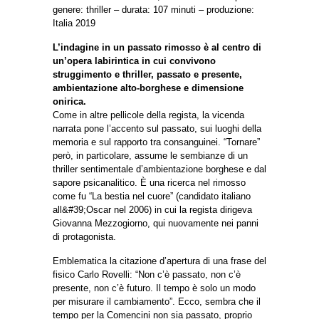
genere: thriller – durata: 107 minuti – produzione:
Italia 2019
L’indagine in un passato rimosso è al centro di
un’opera labirintica in cui convivono
struggimento e thriller, passato e presente,
ambientazione alto-borghese e dimensione
onirica.
Come in altre pellicole della regista, la vicenda
narrata pone l’accento sul passato, sui luoghi della
memoria e sul rapporto tra consanguinei. “Tornare”
però, in particolare, assume le sembianze di un
thriller sentimentale d’ambientazione borghese e dal
sapore psicanalitico. È una ricerca nel rimosso
come fu “La bestia nel cuore” (candidato italiano
all&#39;Oscar nel 2006) in cui la regista dirigeva
Giovanna Mezzogiorno, qui nuovamente nei panni
di protagonista.
Emblematica la citazione d’apertura di una frase del
fisico Carlo Rovelli: “Non c’è passato, non c’è
presente, non c’è futuro. Il tempo è solo un modo
per misurare il cambiamento”. Ecco, sembra che il
tempo per la Comencini non sia passato, proprio