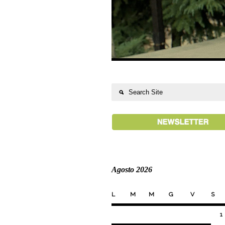
Agosto 2026
L
M
M
G
V
S
1