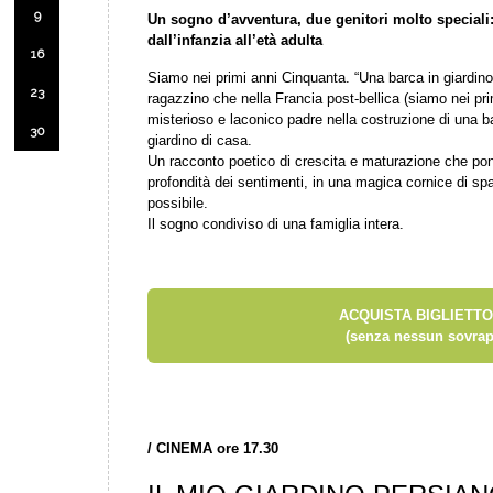
9
Un sogno d’avventura, due genitori molto speciali:
dall’infanzia all’età adulta
16
Siamo nei primi anni Cinquanta. “Una barca in giardino”
23
ragazzino che nella Francia post-bellica (siamo nei prim
misterioso e laconico padre nella costruzione di una b
30
giardino di casa.
Un racconto poetico di crescita e maturazione che pon
profondità dei sentimenti, in una magica cornice di sp
possibile.
Il sogno condiviso di una famiglia intera.
ACQUISTA BIGLIETTO
(senza nessun sovrap
/
CINEMA ore 17.30