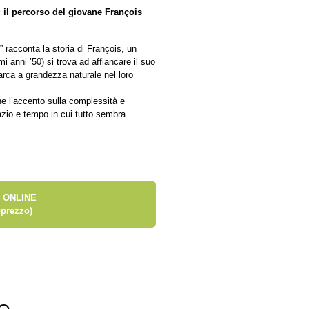
 il percorso del giovane François
 racconta la storia di François, un
i anni ’50) si trova ad affiancare il suo
arca a grandezza naturale nel loro
e l’accento sulla complessità e
azio e tempo in cui tutto sembra
 ONLINE
prezzo)