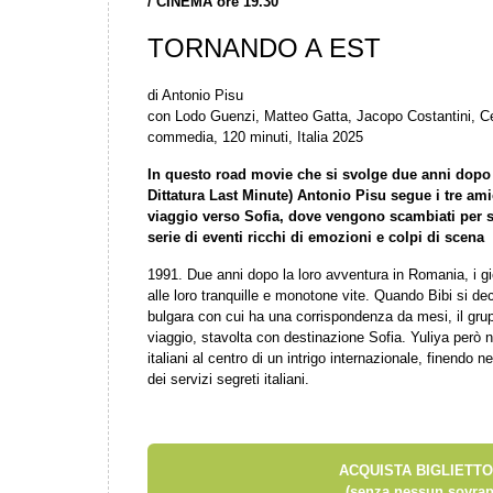
/
CINEMA ore 19.30
TORNANDO A EST
di Antonio Pisu
con Lodo Guenzi, Matteo Gatta, Jacopo Costantini, C
commedia, 120 minuti, Italia 2025
In questo road movie che si svolge due anni dopo g
Dittatura Last Minute) Antonio Pisu segue i tre ami
viaggio verso Sofia, dove vengono scambiati per s
serie di eventi ricchi di emozioni e colpi di scena
1991. Due anni dopo la loro avventura in Romania, i gi
alle loro tranquille e monotone vite. Quando Bibi si de
bulgara con cui ha una corrispondenza da mesi, il gru
viaggio, stavolta con destinazione Sofia. Yuliya però 
italiani al centro di un intrigo internazionale, finendo n
dei servizi segreti italiani.
ACQUISTA BIGLIETTO
(senza nessun sovrap