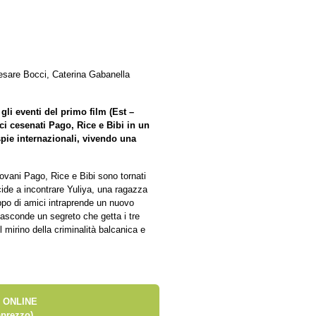
esare Bocci, Caterina Gabanella
li eventi del primo film (Est –
ci cesenati Pago, Rice e Bibi in un
pie internazionali, vivendo una
ovani Pago, Rice e Bibi sono tornati
cide a incontrare Yuliya, una ragazza
ppo di amici intraprende un nuovo
nasconde un segreto che getta i tre
el mirino della criminalità balcanica e
 ONLINE
prezzo)