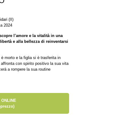
NO
ari (II)
ia 2024
copre l’amore e la vitalità in una
ibertà e alla bellezza di reinventarsi
morto e la figlia si è trasferita in
ffronta con spirito positivo la sua vita
cerà a rompere la sua routine
 ONLINE
prezzo)