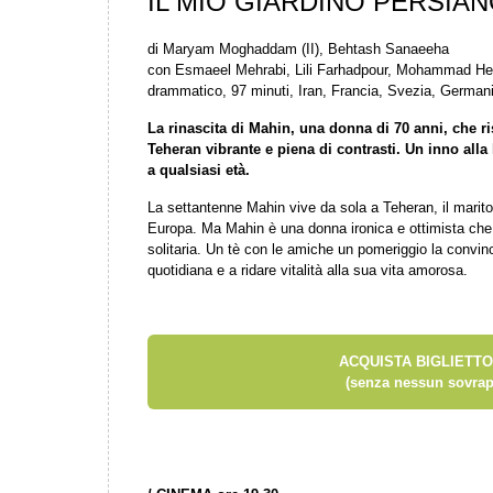
IL MIO GIARDINO PERSIA
di Maryam Moghaddam (II), Behtash Sanaeeha
con Esmaeel Mehrabi, Lili Farhadpour, Mohammad Heid
drammatico, 97 minuti, Iran, Francia, Svezia, German
La rinascita di Mahin, una donna di 70 anni, che ris
Teheran vibrante e piena di contrasti. Un inno alla l
a qualsiasi età.
La settantenne Mahin vive da sola a Teheran, il marito è 
Europa. Ma Mahin è una donna ironica e ottimista che a
solitaria. Un tè con le amiche un pomeriggio la convin
quotidiana e a ridare vitalità alla sua vita amorosa.
ACQUISTA BIGLIETTO
(senza nessun sovrap