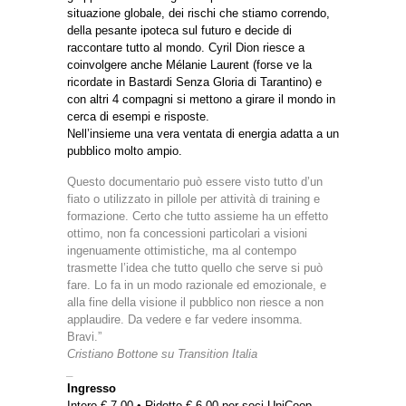
situazione globale, dei rischi che stiamo correndo,
della pesante ipoteca sul futuro e decide di
raccontare tutto al mondo. Cyril Dion riesce a
coinvolgere anche Mélanie Laurent (forse ve la
ricordate in Bastardi Senza Gloria di Tarantino) e
con altri 4 compagni si mettono a girare il mondo in
cerca di esempi e risposte.
Nell’insieme una vera ventata di energia adatta a un
pubblico molto ampio.
Questo documentario può essere visto tutto d’un
fiato o utilizzato in pillole per attività di training e
formazione. Certo che tutto assieme ha un effetto
ottimo, non fa concessioni particolari a visioni
ingenuamente ottimistiche, ma al contempo
trasmette l’idea che tutto quello che serve si può
fare. Lo fa in un modo razionale ed emozionale, e
alla fine della visione il pubblico non riesce a non
applaudire. Da vedere e far vedere insomma.
Bravi.”
Cristiano Bottone su
Transition Italia
_
Ingresso
Intero € 7,00 • Ridotto € 6,00 per soci UniCoop