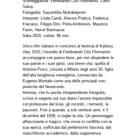
Sceneggiatura: Ferdinando Cito Filomarino, Carlo
Salsa
Fotografia: Sayombhu Mukdeeprom
Interpreti: Linda Caridi, Alessio Praticò, Federica
Fracassi, Filippo Dini, Perla Ambrosini, Maurizio
Fanin, Hervé Barmasse
Italia 2015; colore; 96 min.
Unico film italiano in concorso al festival di Karlovy
Vary 2015, l’esordio di Ferdinando Cito Filomarino
accompagna con passo lieve, per non disperdere le
sue parole e i suoi gesti, una breve vita: quella di
Antonia Pozzi, vissuta a Milano negli anni 30, figlia
dell’alta borghesia meneghina, consacrata da
Eugenio Montale come una delle principali voci
poetiche del Novecento.
Antonia, che fu anche intraprendente fotografa,
scrive in segreto sul suo diario l’amore impossibile
col professore del liceo, gli incontri, i tormenti, le
passioni. Fino a quando, a soli ventisei anni, il 3
dicembre del 1938, si toglie la vita. Un personaggio
affascinante e tragico, che visse in conflitto con la
sua epoca, soffocata dal perbenismo fascista, dal
maschilismo accademico, dalla supponenza