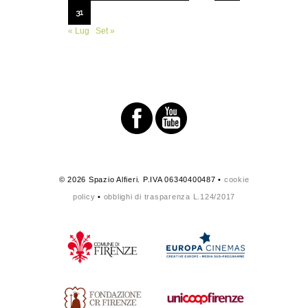
31
« Lug
Set »
© 2026 Spazio Alfieri. P.IVA 06340400487 •
cookie
policy
•
obblighi di trasparenza L.124/2017