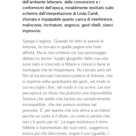
dell’ambiente letterario, dalle convenzioni e i
conformismi dell’epoca, mirabilmente restituito sullo
schermo dall’interpretazione di Linda Caridi,
sfumata e impalpabile quanto carica di interferenze,
malinconie, incrinature, angosce, gesti ribelli, slanci
improvvisi.
Spiega il regista: “Quando ho letto le poesie di
Antonia, ho trovato in quelle pagine una forte
affinità. Ma la mia simbiosi col suo personaggio
abbraccia anche i luoghi geografici della sua vita:
sono nato e cresciuto a Milano e conosco bene le
montagne che lei frequentava. Ho cercato però nel
film di focalizzare l’essenza poetica di Antonia, che
si esprime nella quotidianità dei gesti, nel modo in
cui raccoglie i fiori, nel modo in cui scrive. Lei non
percepisce un rifiuto ma piuttosto una impossibilità.
Sentiva che quello che faceva era semplicemente
incompatibile, che non poteva esistere nel
presente. E’ per questo che uno arriva a uccidersi:
perché un conto è il rifiuto, un conto è sentire che
non c’è posto per te”. La regia restituisce il ritmo
febbrile e frammentato dei suoi versi, suggerisce,
evoca più che descrivere, segue il suo sguardo, i