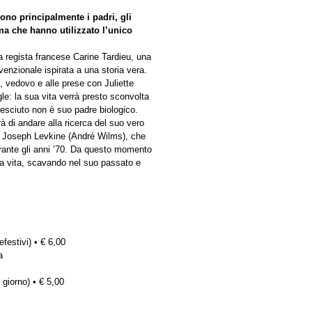
sono principalmente i padri, gli
 ma che hanno utilizzato l’unico
la regista francese Carine Tardieu, una
enzionale ispirata a una storia vera.
, vedovo e alle prese con Juliette
gle: la sua vita verrà presto sconvolta
resciuto non è suo padre biologico.
à di andare alla ricerca del suo vero
a, Joseph Levkine (André Wilms), che
urante gli anni ’70. Da questo momento
sua vita, scavando nel suo passato e
efestivi) • € 6,00
a
 giorno) • € 5,00