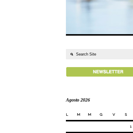
Agosto 2026
L
M
M
G
V
S
1