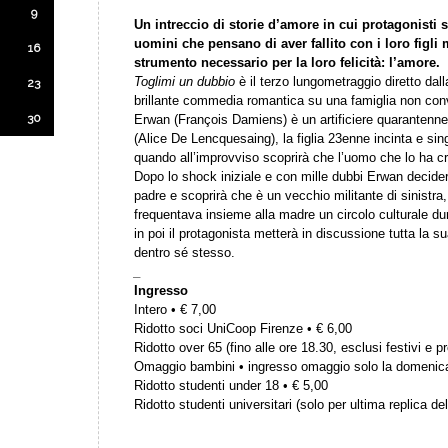
9
Un intreccio di storie d’amore in cui protagonisti 
uomini che pensano di aver fallito con i loro figli
16
strumento necessario per la loro felicità: l’amore.
Toglimi un dubbio
è il terzo lungometraggio diretto dal
23
brillante commedia romantica su una famiglia non conv
30
Erwan (François Damiens) è un artificiere quarantenne
(Alice De Lencquesaing), la figlia 23enne incinta e sin
quando all’improvviso scoprirà che l’uomo che lo ha c
Dopo lo shock iniziale e con mille dubbi Erwan decider
padre e scoprirà che è un vecchio militante di sinistr
frequentava insieme alla madre un circolo culturale d
in poi il protagonista metterà in discussione tutta la 
dentro sé stesso.
_
Ingresso
Intero • € 7,00
Ridotto soci UniCoop Firenze • € 6,00
Ridotto over 65 (fino alle ore 18.30, esclusi festivi e pr
Omaggio bambini • ingresso omaggio solo la domenic
Ridotto studenti under 18 • € 5,00
Ridotto studenti universitari (solo per ultima replica del