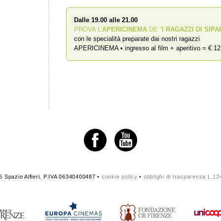
Dalle 19.00 alle 21.00
PROVA L’
APERICINEMA
DE “
I RAGAZZI DI SIPA
con le specialità preparate dai nostri ragazzi
APERICINEMA • ingresso al film + aperitivo = € 12
 Spazio Alfieri. P.IVA 06340400487 •
cookie policy
•
obblighi di trasparenza L.1