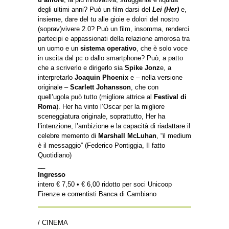
degli ultimi anni? Può un film darsi del
Lei (Her)
e,
insieme, dare del tu alle gioie e dolori del nostro
(soprav)vivere 2.0? Può un film, insomma, renderci
partecipi e appassionati della relazione amorosa tra
un uomo e un
sistema operativo
, che è solo voce
in uscita dal pc o dallo smartphone? Può, a patto
che a scriverlo e dirigerlo sia
Spike Jonz
e, a
interpretarlo
Joaquin Phoenix
e – nella versione
originale –
Scarlett Johansson
, che con
quell’ugola può tutto (migliore attrice al
Festival di
Roma
). Her ha vinto l’Oscar per la migliore
sceneggiatura originale, soprattutto, Her ha
l’intenzione, l’ambizione e la capacità di riadattare il
celebre memento di
Marshall McLuhan
, “il medium
è il messaggio” (Federico Pontiggia, Il fatto
Quotidiano)
__
Ingresso
intero € 7,50 • € 6,00 ridotto per soci Unicoop
Firenze e correntisti Banca di Cambiano
/ CINEMA