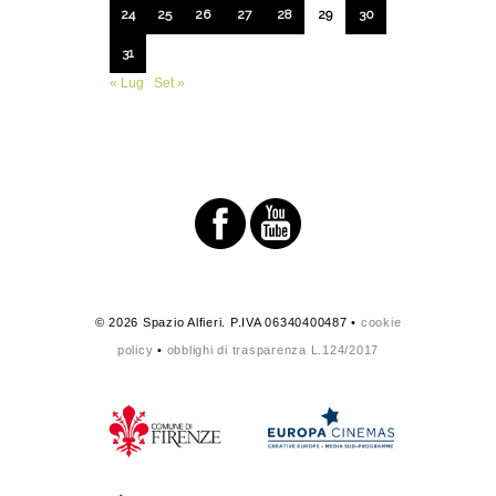
24
25
26
27
28
29
30
31
« Lug
Set »
© 2026 Spazio Alfieri. P.IVA 06340400487 •
cookie
policy
•
obblighi di trasparenza L.124/2017