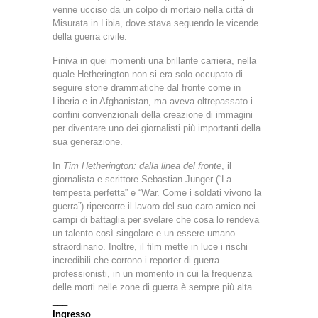
venne ucciso da un colpo di mortaio nella città di
Misurata in Libia, dove stava seguendo le vicende
della guerra civile.
Finiva in quei momenti una brillante carriera, nella
quale Hetherington non si era solo occupato di
seguire storie drammatiche dal fronte come in
Liberia e in Afghanistan, ma aveva oltrepassato i
confini convenzionali della creazione di immagini
per diventare uno dei giornalisti più importanti della
sua generazione.
In
Tim Hetherington: dalla linea del fronte
, il
giornalista e scrittore Sebastian Junger (“La
tempesta perfetta” e “War. Come i soldati vivono la
guerra”) ripercorre il lavoro del suo caro amico nei
campi di battaglia per svelare che cosa lo rendeva
un talento così singolare e un essere umano
straordinario. Inoltre, il film mette in luce i rischi
incredibili che corrono i reporter di guerra
professionisti, in un momento in cui la frequenza
delle morti nelle zone di guerra è sempre più alta.
___
Ingresso