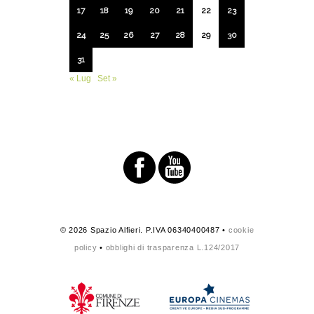
17
18
19
20
21
22
23
24
25
26
27
28
29
30
31
« Lug
Set »
© 2026 Spazio Alfieri. P.IVA 06340400487 •
cookie
policy
•
obblighi di trasparenza L.124/2017