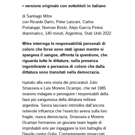
•
versione originale con sottotitoli in italiano
di Santiago Mitre
con Ricardo Darín, Peter Lanzani, Carlos
Portaluppi, Norman Briski, Alejo García Pintos
drammatico, 140 minuti, Argentina, Stati Uniti 2022
Mitre interroga le responsabilità personali di
coloro che forse sono stati ignavi mentre si
spargeva il sangue, affronta la questione, che
riguarda tutte le dittature, sulla presenza
ingombrante e pervasiva di coloro che dalla
dittatura sono transitati nella democrazia.
Ispirato alla vera storia dei procuratori Julio
Strassera e Luis Moreno Ocampo, che nel 1985
osarono indagare e perseguire i responsabili della
fase più sanguinosa della dittatura militare
argentina. Senza lasciarsi intimidire dall’ancora
notevole influenza che l’esercito aveva sulla loro
fragile, nuova democrazia, Strassera e Moreno
Ocampo formarono un giovane team legale di
improbabili eroi per ingaggiare la loro battaglia di
Davide contro Golia. Costantemente minacciati,