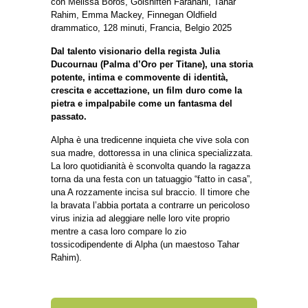
con Mélissa Boros, Golshifteh Farahani, Tahar
Rahim, Emma Mackey, Finnegan Oldfield
drammatico, 128 minuti, Francia, Belgio 2025
Dal talento visionario della regista Julia
Ducournau (Palma d’Oro per Titane), una storia
potente, intima e commovente di identità,
crescita e accettazione, un film duro come la
pietra e impalpabile come un fantasma del
passato.
Alpha è una tredicenne inquieta che vive sola con
sua madre, dottoressa in una clinica specializzata.
La loro quotidianità è sconvolta quando la ragazza
torna da una festa con un tatuaggio “fatto in casa”,
una A rozzamente incisa sul braccio. Il timore che
la bravata l’abbia portata a contrarre un pericoloso
virus inizia ad aleggiare nelle loro vite proprio
mentre a casa loro compare lo zio
tossicodipendente di Alpha (un maestoso Tahar
Rahim).