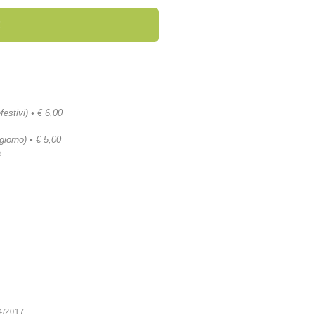
!
festivi) • € 6,00
 giorno) • € 5,00
a
24/2017