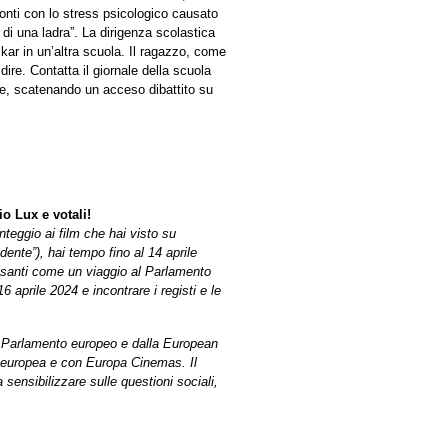
 conti con lo stress psicologico causato
o di una ladra”. La dirigenza scolastica
kar in un’altra scuola. Il ragazzo, come
ire. Contatta il giornale della scuola
re, scatenando un acceso dibattito su
io Lux e votali!
nteggio ai film che hai visto su
dente”), hai tempo fino al 14 aprile
ssanti come un viaggio al Parlamento
6 aprile 2024 e incontrare i registi e le
l Parlamento europeo e dalla European
europea e con Europa Cinemas. Il
ensibilizzare sulle questioni sociali,