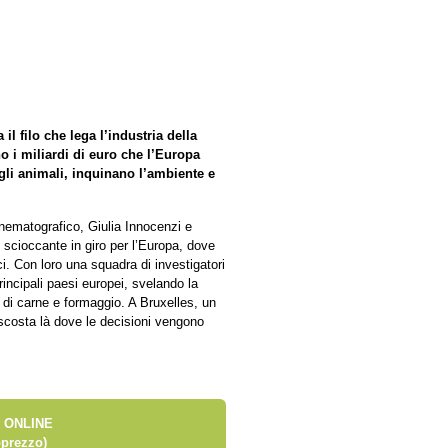
l filo che lega l’industria della
no i miliardi di euro che l’Europa
 gli animali, inquinano l’ambiente e
nematografico, Giulia Innocenzi e
 scioccante in giro per l’Europa, dove
ci. Con loro una squadra di investigatori
rincipali paesi europei, svelando la
e di carne e formaggio. A Bruxelles, un
ascosta là dove le decisioni vengono
 ONLINE
prezzo)