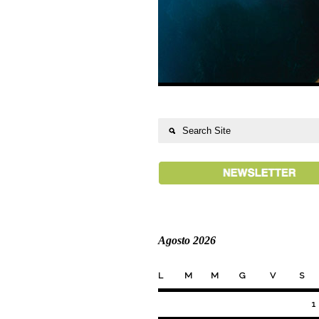
Agosto 2026
L
M
M
G
V
S
1