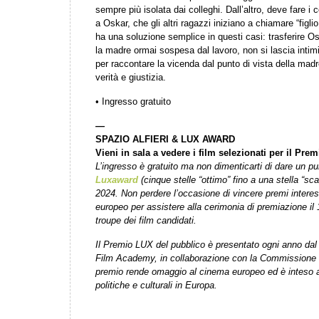
sempre più isolata dai colleghi. Dall’altro, deve fare i
a Oskar, che gli altri ragazzi iniziano a chiamare “figli
ha una soluzione semplice in questi casi: trasferire Os
la madre ormai sospesa dal lavoro, non si lascia intimid
per raccontare la vicenda dal punto di vista della mad
verità e giustizia.
• Ingresso gratuito
—
SPAZIO ALFIERI & LUX AWARD
Vieni in sala a vedere i film selezionati per il Prem
L’ingresso è gratuito ma non dimenticarti di dare un pu
Luxaward
(cinque stelle “ottimo” fino a una stella “sca
2024. Non perdere l’occasione di vincere premi intere
europeo per assistere alla cerimonia di premiazione il 1
troupe dei film candidati.
Il Premio LUX del pubblico è presentato ogni anno da
Film Academy, in collaborazione con la Commissione 
premio rende omaggio al cinema europeo ed è inteso a s
politiche e culturali in Europa.