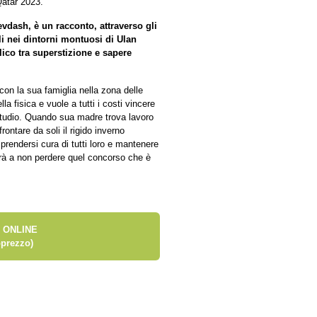
Qatar 2023.
vdash, è un racconto, attraverso gli
ili nei dintorni montuosi di Ulan
lico tra superstizione e sapere
on la sua famiglia nella zona delle
a fisica e vuole a tutti i costi vincere
studio. Quando sua madre trova lavoro
frontare da soli il rigido inverno
prendersi cura di tutti loro e mantenere
irà a non perdere quel concorso che è
 ONLINE
prezzo)