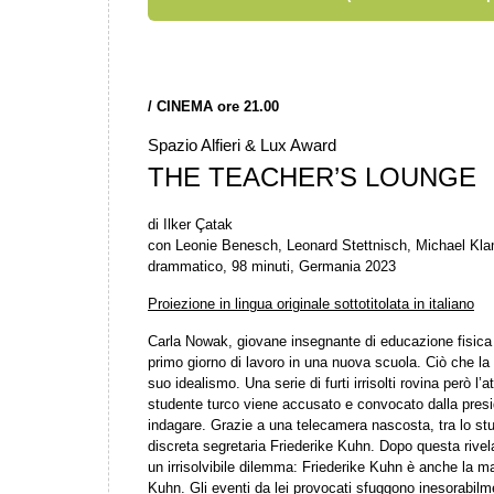
/
CINEMA ore 21.00
Spazio Alfieri & Lux Award
THE TEACHER’S LOUNGE
di Ilker Çatak
con Leonie Benesch, Leonard Stettnisch, Michael Kl
drammatico, 98 minuti, Germania 2023
Proiezione in lingua originale sottotitolata in italiano
Carla Nowak, giovane insegnante di educazione fisica 
primo giorno di lavoro in una nuova scuola. Ciò che la 
suo idealismo. Una serie di furti irrisolti rovina però l
studente turco viene accusato e convocato dalla presi
indagare. Grazie a una telecamera nascosta, tra lo stu
discreta segretaria Friederike Kuhn. Dopo questa rivela
un irrisolvibile dilemma: Friederike Kuhn è anche la m
Kuhn. Gli eventi da lei provocati sfuggono inesorabilme