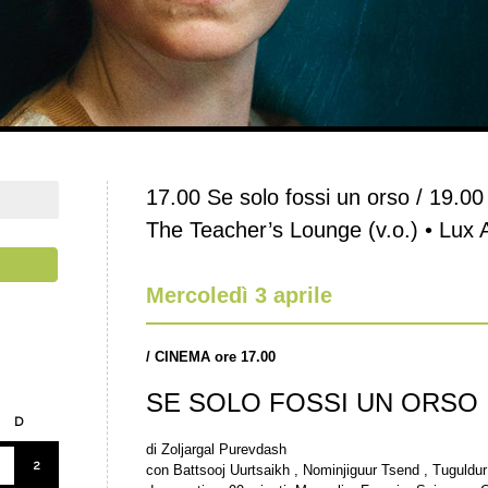
17.00 Se solo fossi un orso / 19.00 
The Teacher’s Lounge (v.o.) • Lux
Mercoledì 3 aprile
/
CINEMA ore 17.00
SE SOLO FOSSI UN ORSO
D
di Zoljargal Purevdash
2
con Battsooj Uurtsaikh , Nominjiguur Tsend , Tuguld