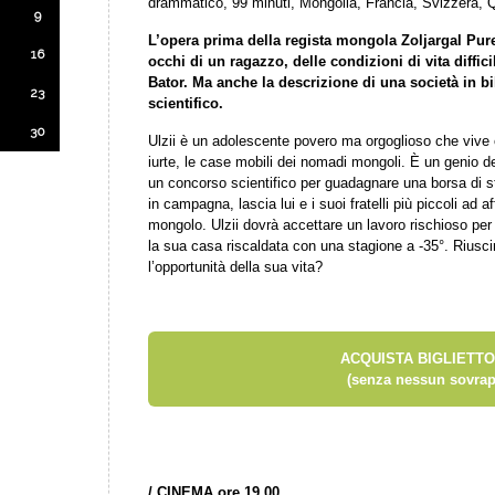
drammatico, 99 minuti, Mongolia, Francia, Svizzera, 
9
L’opera prima della regista mongola Zoljargal Pure
16
occhi di un ragazzo, delle condizioni di vita diffic
Bator. Ma anche la descrizione di una società in bi
23
scientifico.
30
Ulzii è un adolescente povero ma orgoglioso che vive c
iurte, le case mobili dei nomadi mongoli. È un genio dell
un concorso scientifico per guadagnare una borsa di 
in campagna, lascia lui e i suoi fratelli più piccoli ad af
mongolo. Ulzii dovrà accettare un lavoro rischioso per 
la sua casa riscaldata con una stagione a -35°. Riusc
l’opportunità della sua vita?
ACQUISTA BIGLIETTO
(senza nessun sovrap
/
CINEMA ore 19.00