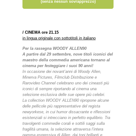
(senza nessun sovrapprezzo)
/
CINEMA ore 21.15
in lingua originale con sottotitoli in italiano
Per la rassegna WOODY ALLEN90
A partire dal 29 settembre, nove titoli iconici del
maestro della commedia americana tornano al
cinema per festeggiare i suoi 90 anni!
In occasione dei novant’anni di Woody Allen,
Minerva Pictures, Filmclub Distribuzione e
Rarovideo Channel celebrano uno dei cineasti più
iconici di sempre riportando al cinema una
selezione esclusiva delle sue opere più celebri.
La collection WOODY ALLEN90 ripropone alcune
delle pellicole più rappresentative del regista
newyorkese, in cui humor dissacrante e riflessioni
esistenziali si intrecciano in perfetto equilibrio. Tra
travolgenti commedie corali e sottili saggi sulla
fragilità umana, la selezione attraversa l’intera
gamma espressiva di Allen, dai toni brillanti e