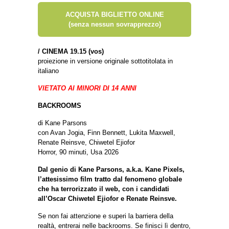
ACQUISTA BIGLIETTO ONLINE
(senza nessun sovrapprezzo)
/
CINEMA 19.15 (vos)
proiezione in versione originale sottotitolata in
italiano
VIETATO AI MINORI DI 14 ANNI
BACKROOMS
di Kane Parsons
con Avan Jogia, Finn Bennett, Lukita Maxwell,
Renate Reinsve, Chiwetel Ejiofor
Horror, 90 minuti, Usa 2026
Dal genio di Kane Parsons, a.k.a. Kane Pixels,
l’attesissimo film tratto dal fenomeno globale
che ha terrorizzato il web, con i candidati
all’Oscar Chiwetel Ejiofor e Renate Reinsve.
Se non fai attenzione e superi la barriera della
realtà, entrerai nelle backrooms. Se finisci lì dentro,