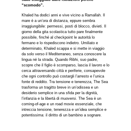
“scomodo”.
Khaled ha dodici anni e vive vicino a Ramallah. Il
mare è a un’ora di distanza, eppure sembra
irraggiungibile: permessi, posti di blocco, divieti. Il
giorno della gita scolastica tutto pare finalmente
possibile, finché al checkpoint le autorità lo
fermano e lo rispediscono indietro. Umiliato e
determinato, Khaled scappa e si mette in viaggio
da solo verso il Mediterraneo, senza conoscere la
lingua né la strada. Quando Ribhi, suo padre,
scopre che il figlio è scomparso, lascia il lavoro e lo
cerca attraversando città e periferie, consapevole
che ogni controllo può costargli l’arresto e l’unica
fonte di reddito. Tra tensione e tenerezza, The Sea
trasforma un tragitto breve in un’odissea e un
desiderio semplice in una sfida per la dignità,
l’infanzia e la libertà di muoversi. The Sea è un
coming-of-age e un road movie essenziale, che
intreccia tensione, tenerezza e un’idea semplice e
potentissima: il diritto di un bambino a sognare.