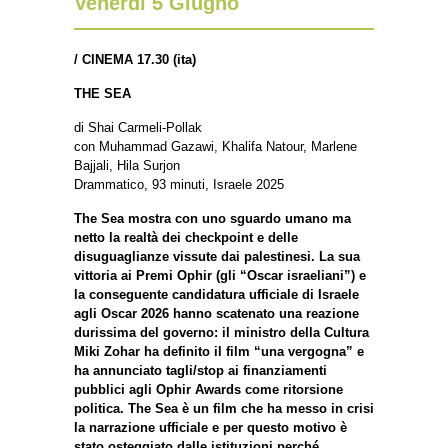
Venerdì 5 Giugno
/
CINEMA 17.30 (ita)
THE SEA
di Shai Carmeli-Pollak
con Muhammad Gazawi, Khalifa Natour, Marlene
Bajjali, Hila Surjon
Drammatico, 93 minuti, Israele 2025
The Sea mostra con uno sguardo umano ma
netto la realtà dei checkpoint e delle
disuguaglianze vissute dai palestinesi. La sua
vittoria ai Premi Ophir (gli “Oscar israeliani”) e
la conseguente candidatura ufficiale di Israele
agli Oscar 2026 hanno scatenato una reazione
durissima del governo: il ministro della Cultura
Miki Zohar ha definito il film “una vergogna” e
ha annunciato tagli/stop ai finanziamenti
pubblici agli Ophir Awards come ritorsione
politica. The Sea è un film che ha messo in crisi
la narrazione ufficiale e per questo motivo è
stato osteggiato dalle istituzioni perché