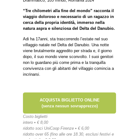
Drammatico, 105 minuti, Romania 2024
“Tre chilometri alla fine del mondo” racconta il
viaggio doloroso e necessario di un ragazzo in
cerca della propria identità, immerso nella
natura aspra e silenziosa del Delta del Danubio.
Adi ha 17anni, sta trascorrendo l’estate nel suo
villaggio natale nel Delta del Danubio. Una notte
viene brutalmente aggredito per strada e, il giorno
dopo, il suo mondo viene sconvolto. I suoi genitori
non lo guardano più come prima e la tranquilla
convivenza con gli abitanti del villaggio comincia a
incrinarsi.
ACQUISTA BIGLIETTO ONLINE
(senza nessun sovrapprezzo)
Costo biglietti
intero • € 8,00
ridotto soci UniCoop Firenze • € 6,00
ridotto over 65 (fino alle ore 18.30, esclusi festivi e