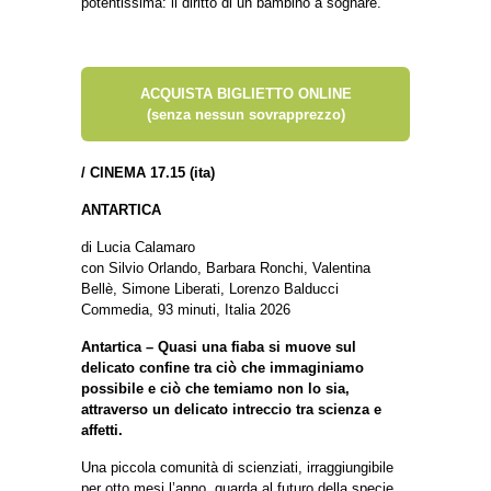
potentissima: il diritto di un bambino a sognare.
ACQUISTA BIGLIETTO ONLINE
(senza nessun sovrapprezzo)
/ CINEMA 17.15 (ita)
ANTARTICA
di Lucia Calamaro
con Silvio Orlando, Barbara Ronchi, Valentina
Bellè, Simone Liberati, Lorenzo Balducci
Commedia, 93 minuti, Italia 2026
Antartica – Quasi una fiaba si muove sul
delicato confine tra ciò che immaginiamo
possibile e ciò che temiamo non lo sia,
attraverso un delicato intreccio tra scienza e
affetti.
Una piccola comunità di scienziati, irraggiungibile
per otto mesi l’anno, guarda al futuro della specie