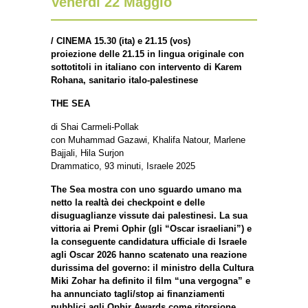
Venerdì 22 Maggio
/ CINEMA 15.30 (ita) e 21.15 (vos)
proiezione delle 21.15 in lingua originale con
sottotitoli in italiano con intervento di Karem
Rohana,
sanitario italo-palestinese
THE SEA
di Shai Carmeli-Pollak
con Muhammad Gazawi, Khalifa Natour, Marlene
Bajjali, Hila Surjon
Drammatico, 93 minuti, Israele 2025
The Sea mostra con uno sguardo umano ma
netto la realtà dei checkpoint e delle
disuguaglianze vissute dai palestinesi. La sua
vittoria ai Premi Ophir (gli “Oscar israeliani”) e
la conseguente candidatura ufficiale di Israele
agli Oscar 2026 hanno scatenato una reazione
durissima del governo: il ministro della Cultura
Miki Zohar ha definito il film “una vergogna” e
ha annunciato tagli/stop ai finanziamenti
pubblici agli Ophir Awards come ritorsione