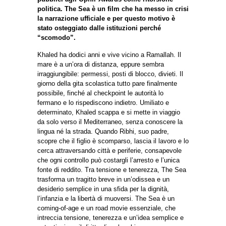
politica. The Sea è un film che ha messo in crisi
la narrazione ufficiale e per questo motivo è
stato osteggiato dalle istituzioni perché
“scomodo”.
Khaled ha dodici anni e vive vicino a Ramallah. Il
mare è a un’ora di distanza, eppure sembra
irraggiungibile: permessi, posti di blocco, divieti. Il
giorno della gita scolastica tutto pare finalmente
possibile, finché al checkpoint le autorità lo
fermano e lo rispediscono indietro. Umiliato e
determinato, Khaled scappa e si mette in viaggio
da solo verso il Mediterraneo, senza conoscere la
lingua né la strada. Quando Ribhi, suo padre,
scopre che il figlio è scomparso, lascia il lavoro e lo
cerca attraversando città e periferie, consapevole
che ogni controllo può costargli l’arresto e l’unica
fonte di reddito. Tra tensione e tenerezza, The Sea
trasforma un tragitto breve in un’odissea e un
desiderio semplice in una sfida per la dignità,
l’infanzia e la libertà di muoversi. The Sea è un
coming-of-age e un road movie essenziale, che
intreccia tensione, tenerezza e un’idea semplice e